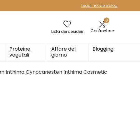
Leggi notizie e blog
0
Confrontare
Lista dei desideri
Proteine
Affare del
Blogging
vegetali
giorno
n Inthima Gynocanesten Inthima Cosmetic