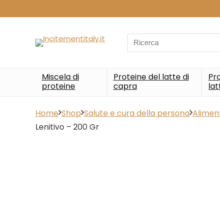
Search
for:
Miscela di
Proteine del latte di
Pro
proteine
capra
lat
Home
Shop
Salute e cura della persona
Aliment
Lenitivo – 200 Gr