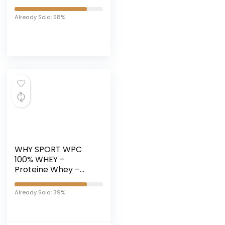
Already Sold: 58%
WHY SPORT WPC
100% WHEY –
Proteine Whey –
Proteine in Polvere
per la Massa
Already Sold: 39%
Muscolare – Senza
Glutine – Gusto
Choco Milk – 1 Kg