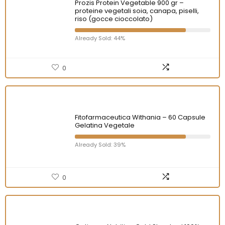
Prozis Protein Vegetable 900 gr –
proteine vegetali soia, canapa, piselli,
riso (gocce cioccolato)
Already Sold: 44%
0
Fitofarmaceutica Withania – 60 Capsule
Gelatina Vegetale
Already Sold: 39%
0