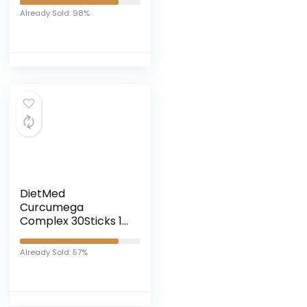
crema)
Already Sold: 98%
DietMed
Curcumega
Complex 30Sticks 1
unità 200 g
Already Sold: 57%