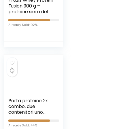
Prozis Whey Protein
Fusion 900 g –
proteine siero del
latte con vitamine e
creatina, multi gusti
Already Sold: 92%
(cioccolato)
Porta proteine 2x
combo, due
contenitori uno
piccolo e uno
grande, proteine,
Already Sold: 44%