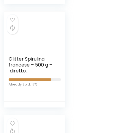
Glitter Spirulina
francese – 500 g –
diretto
produttore –
Spirulina di
Already Sold: 17%
campagna –