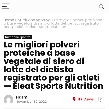
Home
»
Nutrizione Sportiva
»
Le migliori polveri proteiche
a base vegetale di siero di latte del dietista registrato
per gli atleti — Eleat Sports Nutrition
Nutrizione Sportiva
Le migliori polveri
proteiche a base
vegetale di siero di
latte del dietista
registrato per gli atleti
— Eleat Sports Nutrition
Harm
37
Views
November 30, 2022