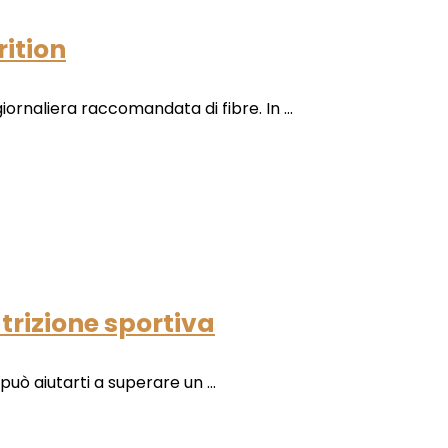
rition
ornaliera raccomandata di fibre. In ...
trizione sportiva
uò aiutarti a superare un ...