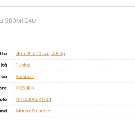
la 200Ml 24U
tto
‎40 x 26 x 20 cm; 4.8 Kg
ità
‎1 unità
rca
‎Fresubin
ore
‎FRESUBIN
olo
‎8470005041704
and
Marca: Fresubin