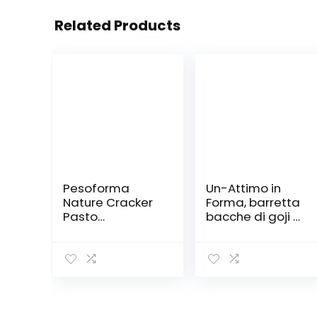
Related Products
Pesoforma
Un-Attimo in
Nature Cracker
Forma, barretta
Pasto
bacche di goji e
Mediterraneo, 4
mirtilli rossi, 20%
Pasti Sostitutivi
di proteine,
Dimagranti,
24x50g, ricca di
100% Vegetale,
vitamine e con
8 X 30 G
pochi zuccheri