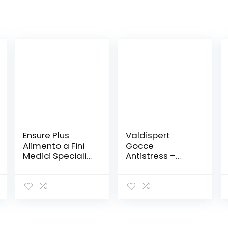
Ensure Plus
Valdispert
Alimento a Fini
Gocce
Medici Speciali
Antistress –
Ipercalorico
integratore
Formato
naturale che
Bevanda –
favorisce il
Confezione
rilassamento e
4×200 ml –
combatte lo
Gusto
stress – con
Cioccolato
Valeriana,