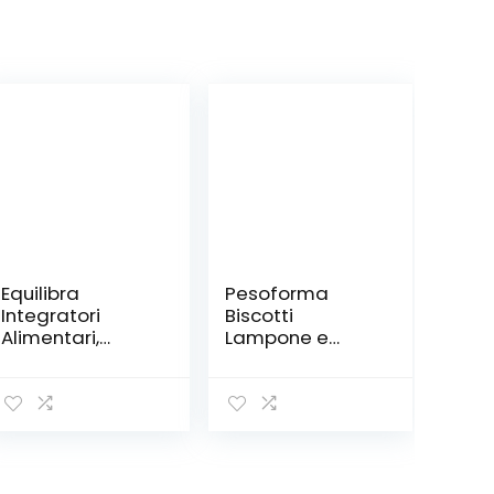
Equilibra
Pesoforma
Integratori
Biscotti
Alimentari,
Lampone e
Barretta Energy
Mela, Pasto
Bar Banana
Sostitutivo
Choco Crisp, con
Proteico, per
Vitamina B1,
Rimettersi in
Barretta
Forma con
Energetica,
Gusto, solo 236
Gusto Banana
Calorie, Nuovo