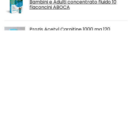
Bambini e Adulti concentrato fluido 10
flaconcini ABOCA
Prozis Acetyl Carnitine 1000 mg 120
capsule (2 x 60) - brucia grassi
dimagrante
Chi siamo
Incitementitaly.it è un moderno sito Web di confronto e
revisione dei prezzi all-in-one che offre le migliori offerte
disponibili su Amazon e ti tiene aggiornato con gli ultimi blog
aggiunti. Tutte le immagini sono di proprietà dei rispettivi
proprietari. Tutti i contenuti citati derivano dalle rispettive
fonti.