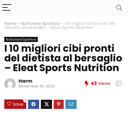
Home
»
Nutrizione Sportiva
»
I 10 migliori cibi pronti del
dietista al bersaglio – Eleat Sports Nutrition
Nutrizione Sportiva
I 10 migliori cibi pronti
del dietista al bersaglio
– Eleat Sports Nutrition
Harm
43
Views
November 30, 2022
0
Save