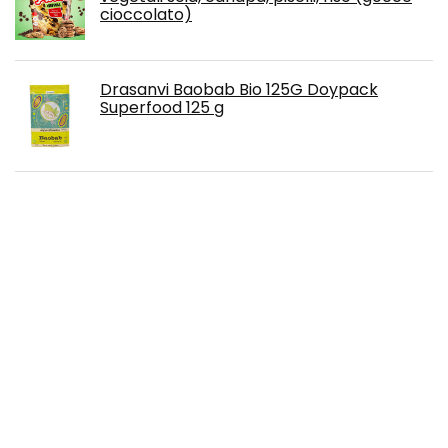
cioccolato)
Drasanvi Baobab Bio 125G Doypack
Superfood 125 g
Fresubin Energy Vainilla 200Ml 24U
Yamamoto Nutrition Alphatech Recharge
- 500 Gr
Optimum Nutrition Gold Standard 100%
Whey Proteine del Siero di Latte in Polvere,