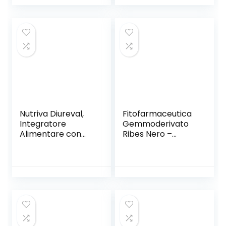
Nutriva Diureval,
Fitofarmaceutica
Integratore
Gemmoderivato
Alimentare con
Ribes Nero –
edulcorante gusto
Flacone da 100 ml
naturale mela in
bustine, adatto
per i vegani (15
stick pack da 10
ml)