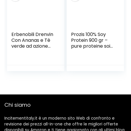
850g, Gusto
Fragola
Erbenobili Drenvin
Prozis 100% Soy
Con Ananas e Tè
Protein 900 gr –
verde ad azione
pure proteine soia
drenante – 250 Ml
, vari gusti a scelta
(cioccolato)
Chi siamo
Incitementitaly.it è un moderno sito Web di confronto e
revisione dei prezzi all-in-one che offre le migliori offerte
disponibili su Amazon e ti tiene aggiornato con gli ultimi blog