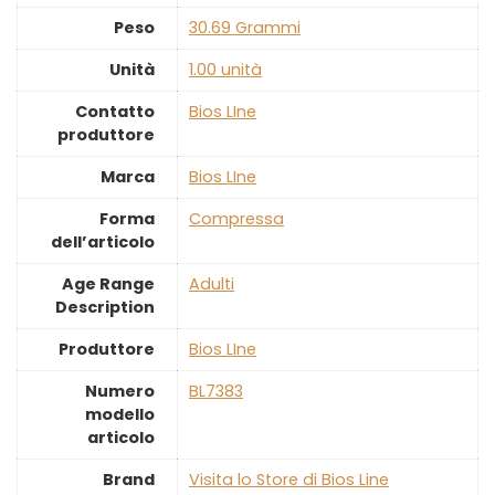
Peso
‎30.69 Grammi
Unità
‎1.00 unità
Contatto
‎Bios LIne
produttore
Marca
‎Bios LIne
Forma
‎Compressa
dell’articolo
Age Range
‎Adulti
Description
Produttore
‎Bios LIne
Numero
‎BL7383
modello
articolo
Brand
Visita lo Store di Bios Line