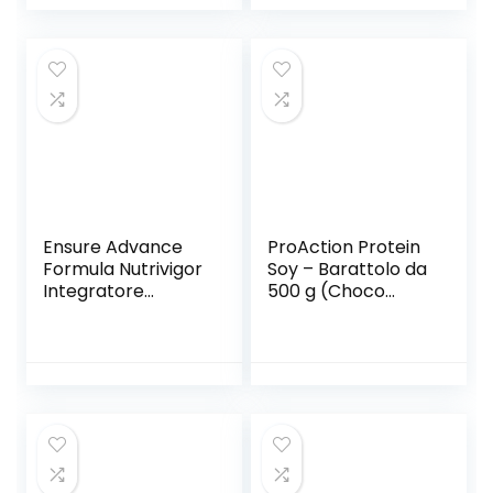
Ensure Advance
ProAction Protein
Formula Nutrivigor
Soy – Barattolo da
Integratore
500 g (Choco
alimentare
Cream)
proteico in
Polvere, con 27
Vitamine e
Minerali,
Integratore
Alimentare con
Proteine, Calcio e
HMB, Confezione