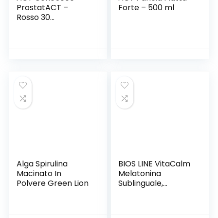
ProstatACT –
Forte – 500 ml
Rosso 30
Compresse
Alga Spirulina
BIOS LINE VitaCalm
Macinato In
Melatonina
Polvere Green Lion
Sublinguale,
Integratore
alimentare per
prendere sonno più