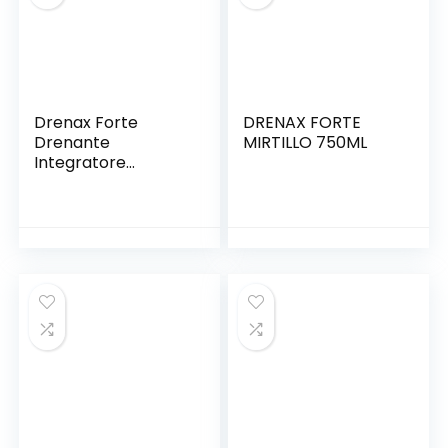
Drenax Forte
DRENAX FORTE
Drenante
MIRTILLO 750ML
Integratore
Riequilibrante – 60
Compresse/confez
ione – 02096