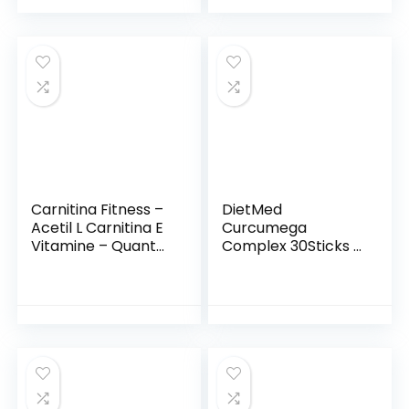
velocemente,
Integratore per
dormire con
Melatonina ed olio
essenziale di
Melissa (120
Compresse)
Carnitina Fitness –
DietMed
Acetil L Carnitina E
Curcumega
Vitamine – Quante
Complex 30Sticks 1
Volte Hai Cercato
unità 200 g
Di Liberarti Da
Quegli Ultimi Chili Di
Grasso Che Non
Vogliono Andare
Via? – 120 Capsule
– Ultimate Italia