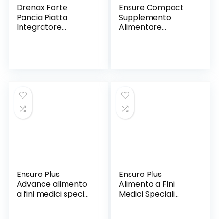
Drenax Forte
Ensure Compact
Pancia Piatta
Supplemento
Integratore
Alimentare
Alimentare – 30
Proteico formato
compresse/confezi
Bevanda,
one – 02762 – Per
Confezione
gonfiore
4x125ml, Gusto
addominale
Fragola
Ensure Plus
Ensure Plus
Advance alimento
Alimento a Fini
a fini medici speciali
Medici Speciali
ipercalorico e
Ipercalorico
iperproteico
Formato Bevanda