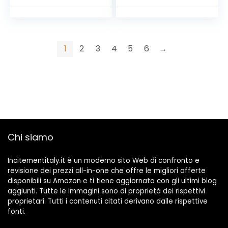
Formato Bevanda |
– Confezione
Confezione
4×200 ml – Gusto
4x220ml | Gusto
Cioccolato
Cioccolato
1
2
3
4
5
6
→
Chi siamo
Incitementitaly.it è un moderno sito Web di confronto e
revisione dei prezzi all-in-one che offre le migliori offerte
disponibili su Amazon e ti tiene aggiornato con gli ultimi blog
aggiunti. Tutte le immagini sono di proprietà dei rispettivi
proprietari. Tutti i contenuti citati derivano dalle rispettive
fonti.