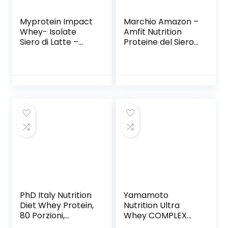
Myprotein Impact
Marchio Amazon –
Whey- Isolate
Amfit Nutrition
Siero di Latte –
Proteine del Siero
1000 gr
di Latte in Polvere
2.27kg –
Cioccolato
,precedentement
e marchio PBN
PhD Italy Nutrition
Yamamoto
Diet Whey Protein,
Nutrition Ultra
80 Porzioni,
Whey COMPLEX
Proteine Whey
integratore