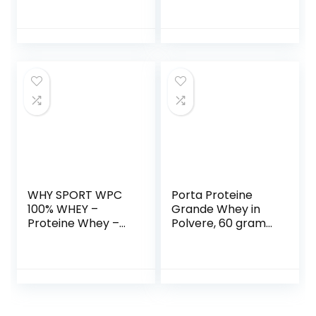
Dietetiche,
alimentare per
Caramello Salato,
sportivi a base di
Proteina Pura in
proteine del siero
Polvere per
di latte
Ridurre il Grasso
concentrate
Corporeo, 2000 g
(Whey
Concentrate) ed
Isolate (Whey
Isolate) (Vaniglia,
2000 grammi)
WHY SPORT WPC
Porta Proteine
100% WHEY –
Grande Whey in
Proteine Whey –
Polvere, 60 gram
Proteine in Polvere
di proteine
per la Massa
portatili
Muscolare – Senza
Glutine – Gusto
Choco Milk – 1 Kg