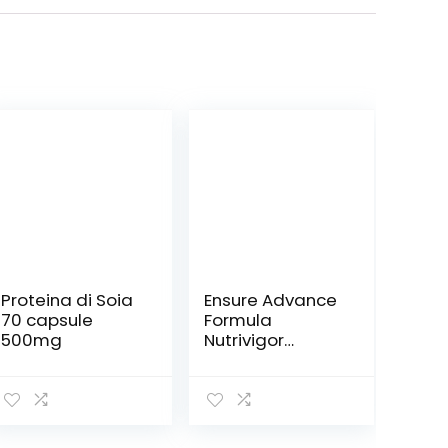
Proteina di Soia
Ensure Advance
70 capsule
Formula
500mg
Nutrivigor
Integratore
alimentare
proteico in
Polvere, con 27
Vitamine e