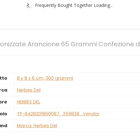
Frequently Bought Together Loading...
cronizzate Arancione 65 Grammi Confezione 
tto
‎8 x 8 x 6 cm; 300 grammi
rca
‎Herbes Del
ore
‎HERBES DEL
olo
‎TP-8428201860087_359838_Vendor
and
Marca: Herbes Del