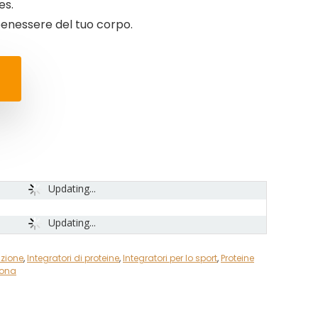
es.
 benessere del tuo corpo.
Updating...
Updating...
izione
,
Integratori di proteine
,
Integratori per lo sport
,
Proteine
sona