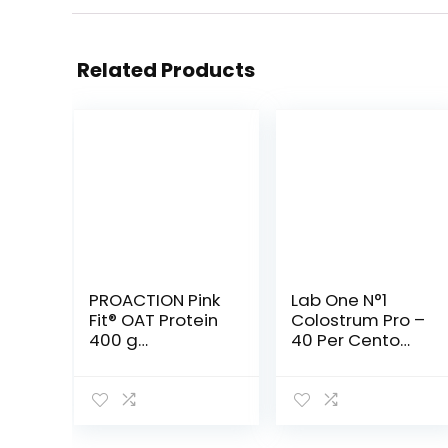
Related Products
PROACTION Pink
Lab One N°1
Fit® OAT Protein
Colostrum Pro –
400 g
40 Per Cento
(cioccolato)
IgG 400
Milligram – 60
Capsule