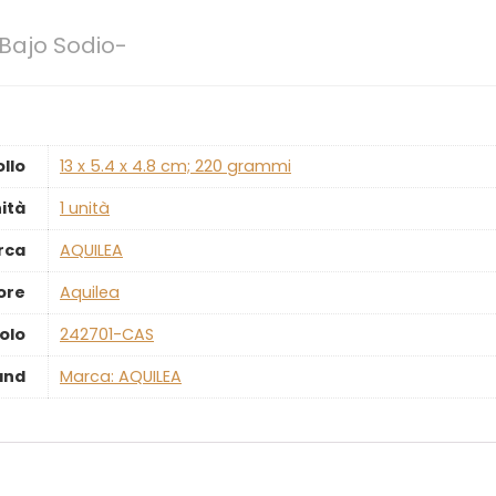
Bajo Sodio-
ollo
‎13 x 5.4 x 4.8 cm; 220 grammi
ità
‎1 unità
rca
‎AQUILEA
ore
‎Aquilea
olo
‎242701-CAS
and
Marca: AQUILEA