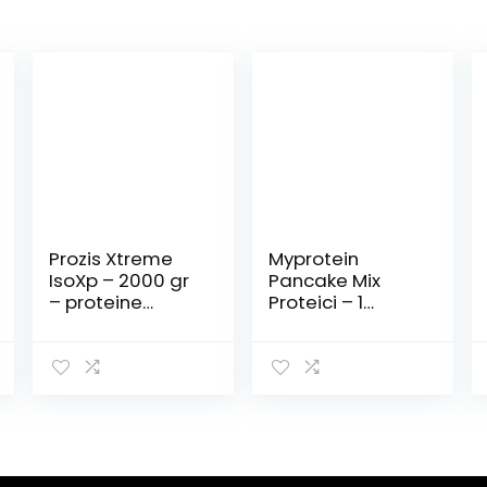
Prozis Xtreme
Myprotein
IsoXp – 2000 gr
Pancake Mix
– proteine
Proteici – 1
isolate whey
Prodotto
(biscotto e
crema)