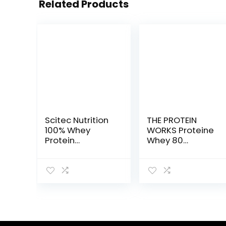
Related Products
Scitec Nutrition
THE PROTEIN
100% Whey
WORKS Proteine
Protein
Whey 80
Professional 920
(Concentrate)
Gr. Proteine
In Polvere | 82%
Siero del Latte
Di Proteine |
Frullato Proteico
Povero Di
Zuccheri |
Cioccolato
Morbido | 2kg