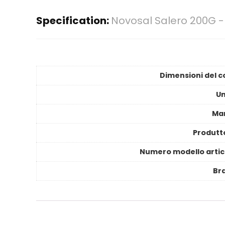
Specification:
Novosal Salero 200G -
Dimensioni del c
Un
Ma
Produtt
Numero modello artic
Br