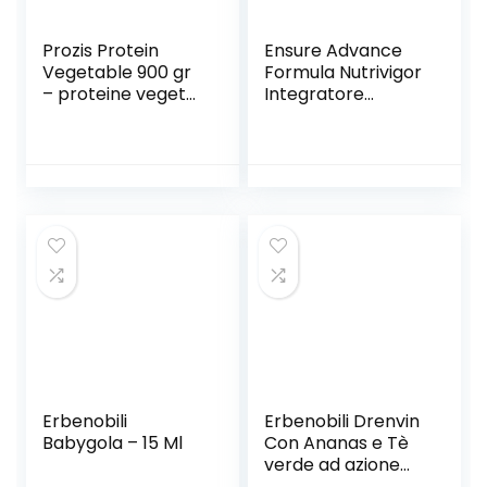
Prozis Protein
Ensure Advance
Vegetable 900 gr
Formula Nutrivigor
– proteine vegetali
Integratore
soia, canapa,
alimentare
piselli, riso (gocce
proteico in
cioccolato)
Polvere, con 27
Vitamine e
Minerali,
Integratore
Alimentare con
Proteine, Calcio e
HMB, Multipacco
da 1,250 kg , Gusto
Cioccolato
Erbenobili
Erbenobili Drenvin
Babygola – 15 Ml
Con Ananas e Tè
verde ad azione
drenante – 250 Ml