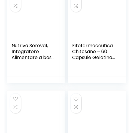
Nutriva Sereval,
Fitofarmaceutica
Integratore
Chitosano – 60
Alimentare a base
Capsule Gelatina
di L-Teanina ed
Vegetale
Estratti Vegetali in
Compresse,
adatto per i
Vegani, 800mg (30
compresse)