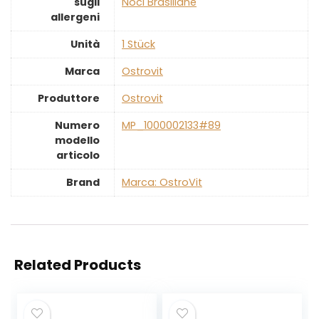
sugli
Noci Brasiliane
allergeni
Unità
‎1 Stück
Marca
‎Ostrovit
Produttore
‎Ostrovit
Numero
‎MP_1000002133#89
modello
articolo
Brand
Marca: OstroVit
Related Products