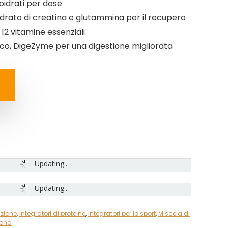
oidrati per dose
rato di creatina e glutammina per il recupero
12 vitamine essenziali
o, DigeZyme per una digestione migliorata
Updating...
Updating...
izione
,
Integratori di proteine
,
Integratori per lo sport
,
Miscela di
sona