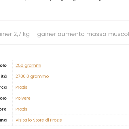
iner 2,7 kg – gainer aumento massa muscol
olo
‎250 grammi
ità
‎2700.0 grammo
rca
‎Prozis
olo
‎Polvere
ore
‎Prozis
and
Visita lo Store di Prozis