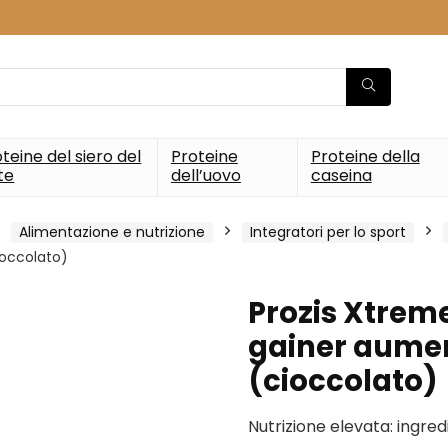
teine del siero del
Proteine
Proteine della
te
dell’uovo
caseina
Alimentazione e nutrizione
Integratori per lo sport
ioccolato)
Prozis Xtreme
gainer aume
(cioccolato)
Nutrizione elevata: ingred