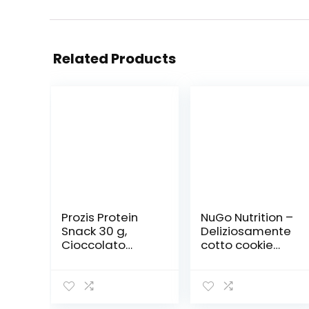
Related Products
Prozis Protein
NuGo Nutrition –
Snack 30 g,
Deliziosamente
Cioccolato
cotto cookie
Belga,
proteina
Confezione da
cioccolato
12 Pezzi
fondente – 12
Biscotti