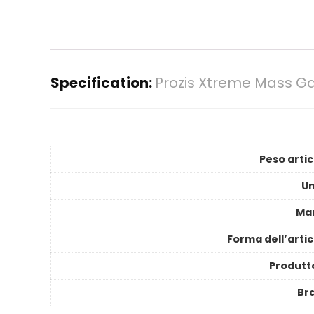
Specification:
Prozis Xtreme Mass Ga
Peso artic
Un
Ma
Forma dell’artic
Produtt
Br