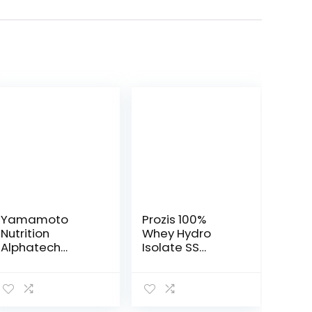
Yamamoto
Prozis 100%
Nutrition
Whey Hydro
Alphatech
Isolate SS
Recharge – 500
Proteine, 2000 g,
Gr
Cioccolato e
Burro di Arachidi