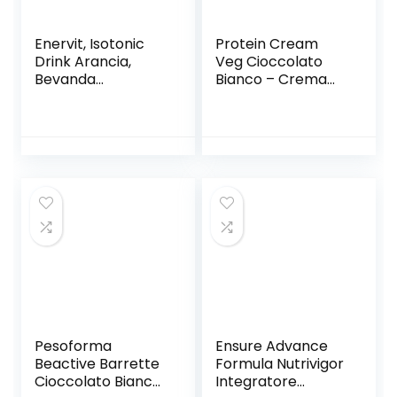
Enervit, Isotonic
Protein Cream
Drink Arancia,
Veg Cioccolato
Bevanda
Bianco – Crema
Reidratante, per
Proteica
Sforzi Prolungati,
Spalmabile
Riduce la
Vegana Col 30% Di
Stanchezza, con
Proteine Vegetali –
Vitamina D, Tiacina
100% Vegetale –
e Niamina, Senza
Con Anacardi E
Aromi Artificiali,
Mandorle – Senza
Barattolo da 420
Glutine – Low Carb
Grammi
– 250 G – Ultimate
Italia
Pesoforma
Ensure Advance
Beactive Barrette
Formula Nutrivigor
Cioccolato Bianco
Integratore