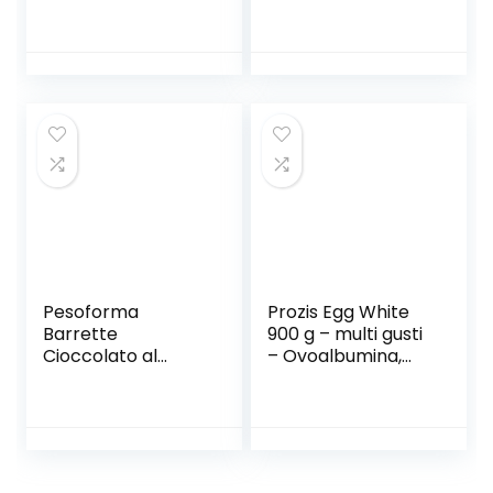
e Nero, Barrette
Alimentare Pronto
Proteiche per
da Bere,
Sport, 6 X 31 G
Multivitaminico, 27
Vitamine e
Minerali,
Integratore
Alimentare con
Proteine, Calcio e
HMB, Confezione
4×220 ml, Gusto
Vaniglia
Pesoforma
Prozis Egg White
Barrette
900 g – multi gusti
Cioccolato al
– Ovoalbumina,
Latte, Pasti
Albumi
Sostitutivi
Pastorizzati,
Dimagranti, solo
(naturale)
234 Kcal, Ricco in
Proteine, 6 Pasti