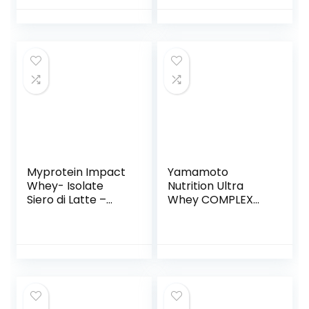
g
Myprotein Impact
Yamamoto
Whey- Isolate
Nutrition Ultra
Siero di Latte –
Whey COMPLEX
1000 gr
integratore
alimentare per
sportivi a base di
proteine del siero
di latte
concentrate
(Whey