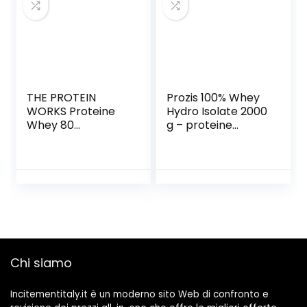
Concentrate) ed
Isolate (Whey
Isolate) (Vaniglia,
2000 grammi)
THE PROTEIN
Prozis 100% Whey
WORKS Proteine
Hydro Isolate 2000
Whey 80
g – proteine
(Concentrate) In
isolate idrolizzate,
Polvere | 82% Di
multi gusti
Proteine | Frullato
(cioccolato)
Proteico Povero Di
Zuccheri |
Cioccolato
Morbido | 2kg
Chi siamo
Incitementitaly.it è un moderno sito Web di confronto e