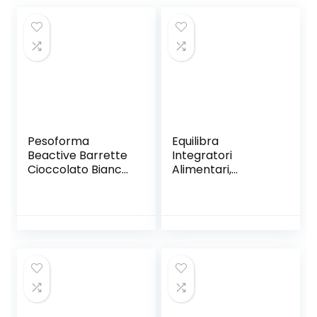
Pesoforma
Equilibra
Beactive Barrette
Integratori
Cioccolato Bianco
Alimentari,
e Nero, Barrette
Barretta Protein
Proteiche per
31%, Low Sugar
Sport, 6 X 31 G
Choco Brownie, ad
Alto Contenuto di
Proteine, Basso
Contenuto di
Zuccheri e Ricco di
Fibre, 24 Barrette
da 35 g