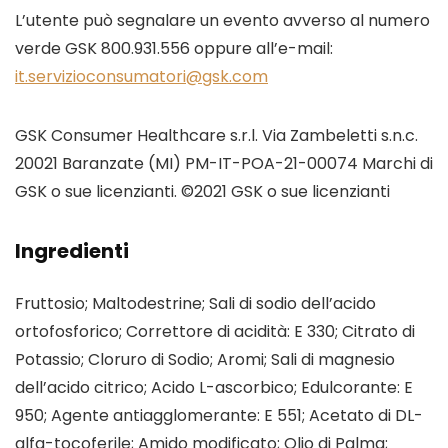
L’utente può segnalare un evento avverso al numero
verde GSK 800.931.556 oppure all’e-mail:
it.servizioconsumatori@gsk.com
GSK Consumer Healthcare s.r.l. Via Zambeletti s.n.c.
20021 Baranzate (MI) PM-IT-POA-21-00074 Marchi di
GSK o sue licenzianti. ©2021 GSK o sue licenzianti
Ingredienti
Fruttosio; Maltodestrine; Sali di sodio dell’acido
ortofosforico; Correttore di acidità: E 330; Citrato di
Potassio; Cloruro di Sodio; Aromi; Sali di magnesio
dell’acido citrico; Acido L-ascorbico; Edulcorante: E
950; Agente antiagglomerante: E 551; Acetato di DL-
alfa-tocoferile; Amido modificato; Olio di Palma;