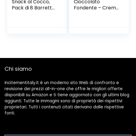
Snack al Cocco,
Cioccolato
Pack di 8 Barrette
Fondente – Crema
da 27 Grammi,
Proteica
Barrette
Spalmabile Col
Energetiche con
30% Di Proteine
Proteine del Latte
Del Siero Del Latte
e Fibre, per
– Whey Isolate
Mantenere il Tono
Microfiltrate –
Muscolare, con
Senza Glutine –
Cioccolato
Senza Zucchero –
Fondente, Senza
Low Carb – 250 g –
Chi siamo
Olio di Palma
Ultimate Italia
Incitementitaly.it è un moderno sito Web di confronto e
revisione dei prezzi all-in-one che offre le migliori offerte
disponibili su Amazon e ti tiene aggiornato con gli ultimi blog
aggiunti. Tutte le immagini sono di proprietà dei rispettivi
proprietari. Tutti i contenuti citati derivano dalle rispettive
fonti.