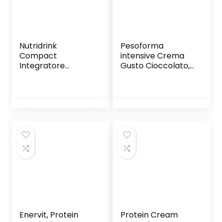
Nutridrink
Pesoforma
Compact
intensive Crema
Integratore
Gusto Cioccolato,
Alimentare Gusto
Pasto Sostitutivo
Frutti di Bosco 4 X
Proteico, Crema
125 Ml
Ipocalorica per
Rimettersi in
Forma, Sostituto
Dei Pasti Proteico
per il controllo Del
Peso, 215 Calorie, 8
Pasti
Enervit, Protein
Protein Cream