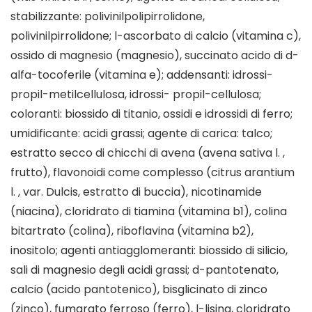
stabilizzante: polivinilpolipirrolidone,
polivinilpirrolidone; l-ascorbato di calcio (vitamina c),
ossido di magnesio (magnesio), succinato acido di d-
alfa-tocoferile (vitamina e); addensanti: idrossi-
propil-metilcellulosa, idrossi- propil-cellulosa;
coloranti: biossido di titanio, ossidi e idrossidi di ferro;
umidificante: acidi grassi; agente di carica: talco;
estratto secco di chicchi di avena (avena sativa l. ,
frutto), flavonoidi come complesso (citrus arantium
l. , var. Dulcis, estratto di buccia), nicotinamide
(niacina), cloridrato di tiamina (vitamina b1), colina
bitartrato (colina), riboflavina (vitamina b2),
inositolo; agenti antiagglomeranti: biossido di silicio,
sali di magnesio degli acidi grassi; d-pantotenato,
calcio (acido pantotenico), bisglicinato di zinco
(zinco), fumarato ferroso (ferro), l-lisina, cloridrato