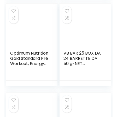
| Confezione
Proteine, 6 Pasti
4x220ml | Gusto
Cioccolato
Optimum Nutrition
VB BAR 25 BOX DA
Gold Standard Pre
24 BARRETTE DA
Workout, Energy
50 g-NET
Drink con Creatina
INTEGRATORI
Monoidrata, Beta
(WAFER
Alanina, Caffeina e
NOCCIOLA)
Vitamina B
Complesso, Mela
Verde, 30 Porzioni,
330g, il Packaging
Potrebbe Variare