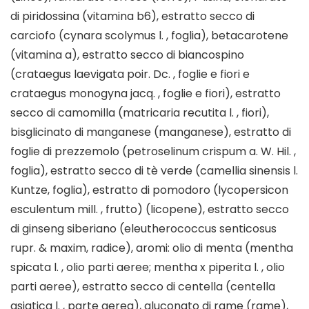
di piridossina (vitamina b6), estratto secco di
carciofo (cynara scolymus l. , foglia), betacarotene
(vitamina a), estratto secco di biancospino
(crataegus laevigata poir. Dc. , foglie e fiori e
crataegus monogyna jacq. , foglie e fiori), estratto
secco di camomilla (matricaria recutita l. , fiori),
bisglicinato di manganese (manganese), estratto di
foglie di prezzemolo (petroselinum crispum a. W. Hil. ,
foglia), estratto secco di tè verde (camellia sinensis l.
Kuntze, foglia), estratto di pomodoro (lycopersicon
esculentum mill. , frutto) (licopene), estratto secco
di ginseng siberiano (eleutherococcus senticosus
rupr. & maxim, radice), aromi: olio di menta (mentha
spicata l. , olio parti aeree; mentha x piperita l. , olio
parti aeree), estratto secco di centella (centella
asiatica l. , parte aerea), gluconato di rame (rame),