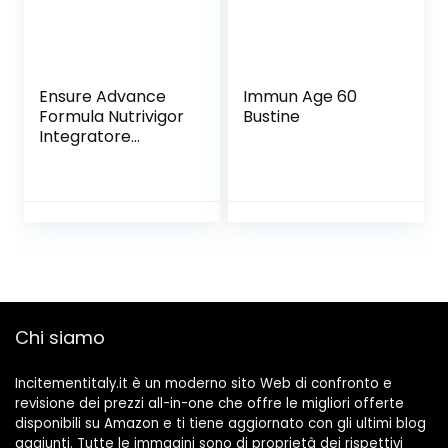
Ensure Advance
Immun Age 60
Formula Nutrivigor
Bustine
Integratore
Alimentare Pronto
da Bere,
Multivitaminico, 27
Vitamine e
Minerali,
Integratore
Alimentare con
Proteine, Calcio e
HMB, Confezione
Chi siamo
4×220 ml, Gusto
Vaniglia
Incitementitaly.it è un moderno sito Web di confronto e
revisione dei prezzi all-in-one che offre le migliori offerte
disponibili su Amazon e ti tiene aggiornato con gli ultimi blog
aggiunti. Tutte le immagini sono di proprietà dei rispettivi