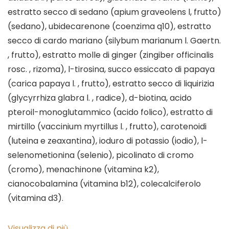
estratto secco di sedano (apium graveolens l, frutto)
(sedano), ubidecarenone (coenzima q10), estratto
secco di cardo mariano (silybum marianum l. Gaertn.
, frutto), estratto molle di ginger (zingiber officinalis
rosc. , rizoma), l-tirosina, succo essiccato di papaya
(carica papaya l. , frutto), estratto secco di liquirizia
(glycyrrhiza glabra l. , radice), d-biotina, acido
pteroil-monoglutammico (acido folico), estratto di
mirtillo (vaccinium myrtillus l. , frutto), carotenoidi
(luteina e zeaxantina), ioduro di potassio (iodio), l-
selenometionina (selenio), picolinato di cromo
(cromo), menachinone (vitamina k2),
cianocobalamina (vitamina b12), colecalciferolo
(vitamina d3).
Visualizza di più