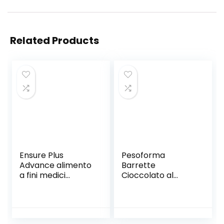
Related Products
Ensure Plus
Pesoforma
Advance alimento
Barrette
a fini medici
Cioccolato al
speciali
Latte, Pasti
ipercalorico e
Sostitutivi
iperproteico
Dimagranti, solo
Formato Bevanda
234 Kcal, Ricco in