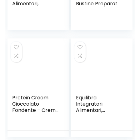
Alimentari,
Bustine Preparato
Barretta Energy
Polvere Solubile In
Bar Banana Choco
Acqua Tè Freddo
Crisp, con
Gusto Pesca
Vitamina B1,
Prodotto Ideale
Barretta
Per Sport
Energetica, Gusto
Integratore Sali
Banana Choco
Minerali Con
Crispy, Fornisce
Vitamina C e 0
Zuccheri e
Grassi Gluten Free
Carboidrati, 20
Barrette da 50 g
Protein Cream
Equilibra
Cioccolato
Integratori
Fondente – Crema
Alimentari,
Proteica
Barretta Protein
Spalmabile Col
31%, Low Sugar
30% Di Proteine
Choco Brownie, ad
Del Siero Del Latte
Alto Contenuto di