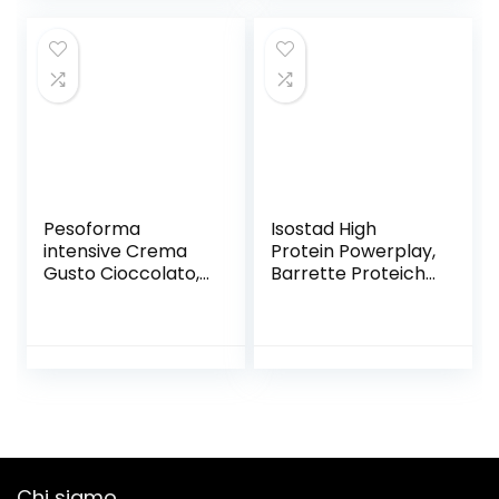
– Whey Isolate
Proteine, Basso
Microfiltrate –
Contenuto di
Senza Glutine –
Zuccheri e Ricco di
Senza Zucchero –
Fibre, 24 Barrette
Low Carb – 250 g –
da 35 g
Ultimate Italia
Pesoforma
Isostad High
intensive Crema
Protein Powerplay,
Gusto Cioccolato,
Barrette Proteiche
Pasto Sostitutivo
Gusto Cioccolato
Proteico, Crema
e Nocciola, 3 X 35
Ipocalorica per
G
Rimettersi in
Forma, Sostituto
Dei Pasti Proteico
per il controllo Del
Peso, 215 Calorie, 8
Pasti
Chi siamo