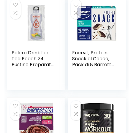
Bolero Drink Ice
Enervit, Protein
Tea Peach 24
Snack al Cocco,
Bustine Preparato
Pack di 8 Barrette
Polvere Solubile In
da 27 Grammi,
Acqua Tè Freddo
Barrette
Gusto Pesca
Energetiche con
Prodotto Ideale
Proteine del Latte
Per Sport
e Fibre, per
Integratore Sali
Mantenere il Tono
Minerali Con
Muscolare, con
Vitamina C e 0
Cioccolato
Grassi Gluten Free
Fondente, Senza
Olio di Palma