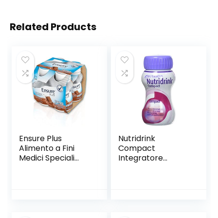
Related Products
Ensure Plus
Nutridrink
Alimento a Fini
Compact
Medici Speciali
Integratore
Ipercalorico
Alimentare Gusto
Formato Bevanda
Frutti di Bosco 4 X
– Confezione
125 Ml
4×200 ml – Gusto
Cioccolato