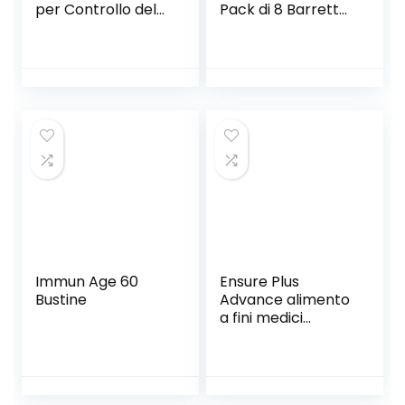
per Controllo del
Pack di 8 Barrette
Peso, Shake
da 27 Grammi,
Bruciagrassi, 7
Barrette
Benefici, 10 Pasti,
Energetiche con
Gusto Vaniglia e
Proteine del Latte
Agrumi, 400 g
e Fibre, per
Mantenere il Tono
Muscolare, con
Cioccolato
Fondente, Senza
Olio di Palma
Immun Age 60
Ensure Plus
Bustine
Advance alimento
a fini medici
speciali
ipercalorico e
iperproteico
Formato Bevanda