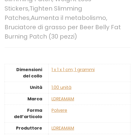
Stickers,Tighten Slimming
Patches,Aumenta il metabolismo,
Bruciatore di grasso per Beer Belly Fat
Burning Patch (30 pezzi)
Dimensioni
‎1 x 1 x 1 cm; 1 grammi
del collo
Unità
‎1.00 unità
Marca
‎LDREAMAM
Forma
‎Polvere
dell’articolo
Produttore
‎LDREAMAM