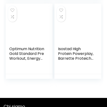
| Confezione
4x220ml | Gusto
Cioccolato
Optimum Nutrition
Isostad High
Gold Standard Pre
Protein Powerplay,
Workout, Energy
Barrette Proteiche
Drink con Creatina
Gusto Cioccolato
Monoidrata, Beta
e Nocciola, 3 X 35
Alanina, Caffeina e
G
Vitamina B
Complesso, Mela
Verde, 30 Porzioni,
330g, il Packaging
Potrebbe Variare
Chi siamo