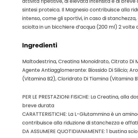
attività ripetitive, di elevata intensità e di b
sintesi proteica. Il Magnesio contribuisce alla ri
intenso, come gli sportivi, in caso di stanchezz
sciolta in un bicchiere d’acqua (200 ml) 2 volte 
Ingredienti
Maltodestrina, Creatina Monoidrato, Citrato Di M
Agente Antiagglomerante: Biossido Di Silicio; Aro
(Vitamina B2), Cloridrato Di Tiamina (Vitamina B1
PER LE PRESTAZIONI FISICHE: La Creatina, alla dose 
breve durata
CARATTERISTICHE: La L-Glutammina è un aminoaci
contribuisce alla riduzione di stanchezza e aff
DA ASSUMERE QUOTIDIANAMENTE: 1 bustina sciolta 