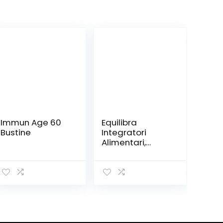
Immun Age 60
Equilibra
Bustine
Integratori
Alimentari,
Barretta Energy
Bar Banana
Choco Crisp, con
Vitamina B1,
Barretta
Energetica,
Gusto Banana
Choco Crispy,