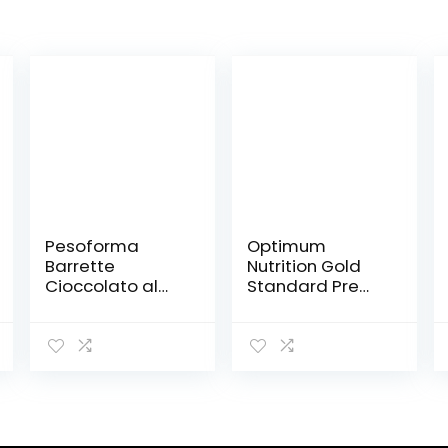
Pesoforma
Optimum
Barrette
Nutrition Gold
Cioccolato al
Standard Pre
Latte, Pasti
Workout, Energy
Sostitutivi
Drink con
Dimagranti, solo
Creatina
234 Kcal, Ricco
Monoidrata,
in Proteine, 6
Beta Alanina,
Pasti
Caffeina e
Vitamina B
Complesso,