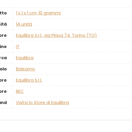
tto
‎1 x 1 x 1 cm; 10 grammi
ità
‎14 unità
ore
‎Equilibra S.r.l., via Plava 74, Torino (TO)
ine
‎IT
rca
‎Equilibra
olo
‎Balsamo
ore
‎Equilibra S.r.l.
ore
‎REC
and
Visita lo Store di Equilibra