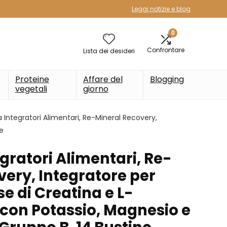
Leggi notizie e blog
0
Confrontare
Lista dei desideri
Proteine
Affare del
Blogging
vegetali
giorno
ra Integratori Alimentari, Re-Mineral Recovery,
e
egratori Alimentari, Re-
ery, Integratore per
se di Creatina e L-
on Potassio, Magnesio e