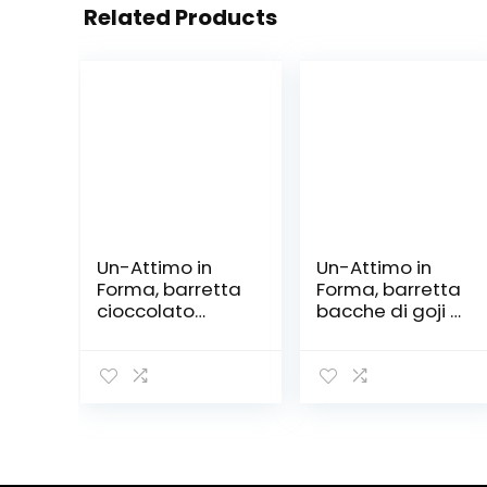
Related Products
Un-Attimo in
Un-Attimo in
Forma, barretta
Forma, barretta
cioccolato
bacche di goji e
caramello e
mirtilli rossi, 20%
arachidi, energy,
di proteine,
24x50g, ricca di
24x50g, ricca di
vitamine e con
vitamine e con
pochi zuccheri
pochi zuccheri