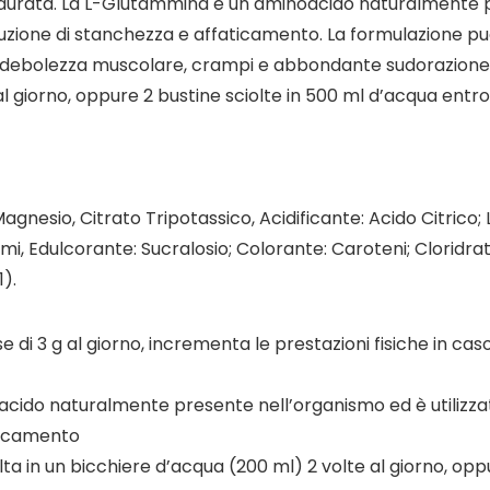
reve durata. La L-Glutammina è un aminoacido naturalmente 
duzione di stanchezza e affaticamento. La formulazione può 
a, debolezza muscolare, crampi e abbondante sudorazione. M
al giorno, oppure 2 bustine sciolte in 500 ml d’acqua entro
agnesio, Citrato Tripotassico, Acidificante: Acido Citrico
mi, Edulcorante: Sucralosio; Colorante: Caroteni; Cloridrat
).
di 3 g al giorno, incrementa le prestazioni fisiche in caso di
do naturalmente presente nell’organismo ed è utilizzata 
aticamento
in un bicchiere d’acqua (200 ml) 2 volte al giorno, oppu