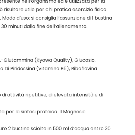
presente nell’organismo ed è utilizzata per la
risultare utile per chi pratica esercizio fisico
odo d’uso: si consiglia l’assunzione di 1 bustina
 30 minuti dalla fine dell’allenamento.
; L-Glutammina (Kyowa Quality), Glucosio,
o Di Piridossina (Vitamina B6), Riboflavina
 attività ripetitive, di elevata intensità e di
per la sintesi proteica. Il Magnesio
re 2 bustine sciolte in 500 ml d’acqua entro 30