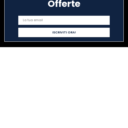
Offerte
Link veloci
Home
Acquista tutto
Blog
I nostri negozi online
Pubblicità
Dichiarazioni