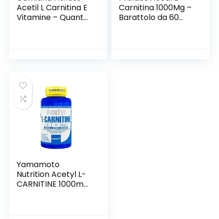
Acetil L Carnitina E
Carnitina 1000Mg –
Vitamine – Quante
Barattolo da 60
Volte Hai Cercato
cps
Di Liberarti Da
Quegli Ultimi Chili Di
Grasso Che Non
Vogliono Andare
Via? – 120 Capsule
– Ultimate Italia
Yamamoto
Nutrition Acetyl L-
CARNITINE 1000mg
integratore
alimentare a base
di Acetil L-Carnitina