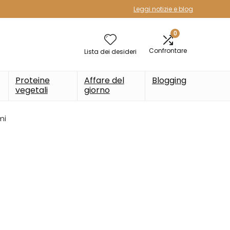
Leggi notizie e blog
0
Confrontare
Lista dei desideri
Proteine
Affare del
Blogging
vegetali
giorno
mi