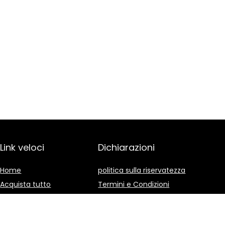
Link veloci
Dichiarazioni
Home
politica sulla riservatezza
Acquista tutto
Termini e Condizioni
Blog
Divulgazione delle
Affiliazioni
I nostri negozi online