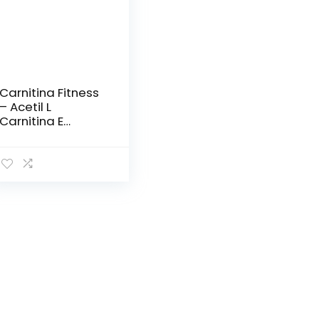
Carnitina Fitness
– Acetil L
Carnitina E
Vitamine –
Quante Volte Hai
Cercato Di
Liberarti Da
Quegli Ultimi Chili
Di Grasso Che
Non Vogliono
Andare Via? – 120
Capsule –
Ultimate Italia