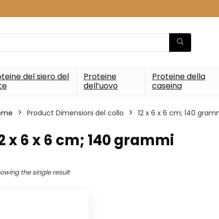
teine del siero del
Proteine
Proteine della
te
dell’uovo
caseina
ome
Product Dimensioni del collo
‎12 x 6 x 6 cm; 140 gram
12 x 6 x 6 cm; 140 grammi
owing the single result