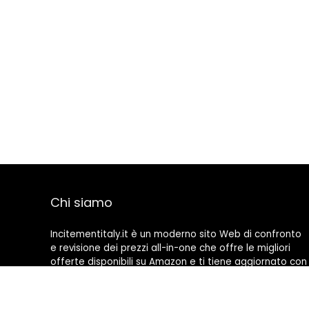
Chi siamo
Incitementitaly.it è un moderno sito Web di confronto
e revisione dei prezzi all-in-one che offre le migliori
offerte disponibili su Amazon e ti tiene aggiornato con
gli ultimi blog aggiunti. Tutte le immagini sono di
proprietà dei rispettivi proprietari. Tutti i contenuti
citati derivano dalle rispettive fonti.