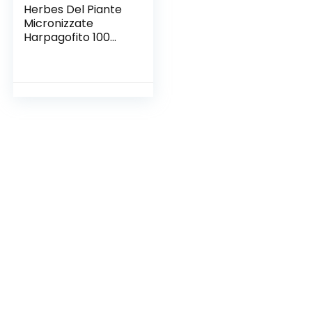
Herbes Del Piante
Micronizzate
Harpagofito 100
Grammi
Confezione da 100
Grammi 200 g