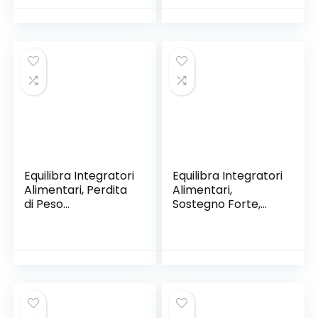
Confezione
il Metabolismo, con
4x125ml, Gusto
Taurina, Arginina,
Fragola
Guaranà e
Vitamine del
Gruppo B, 20
Compresse
Effervescenti
Equilibra Integratori
Equilibra Integratori
Alimentari, Perdita
Alimentari,
di Peso
Sostegno Forte,
Bruciagrassi,
Integratore con
Integratore per
Creatina, Arginina,
l’Equilibrio del Peso
Vitamine C, B1, per
Corporeo, Azione
Incrementare le
Tonica, Stimola il
Prestazioni Fisiche,
Metabolismo,
con Succo
Senza Glutine, 40
Concentrato di
Compresse
Arancio, 22 Bustine