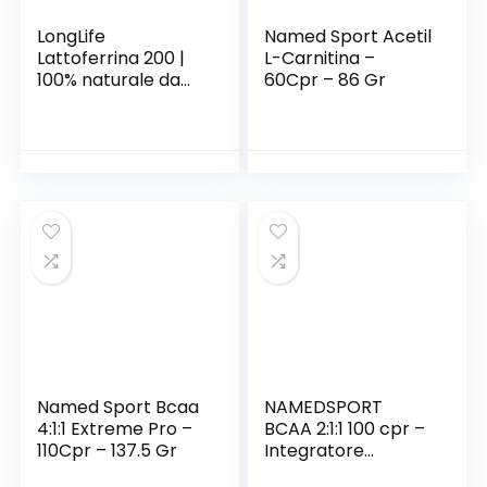
LongLife
Named Sport Acetil
Lattoferrina 200 |
L-Carnitina –
100% naturale da
60Cpr – 86 Gr
latte vaccino | Alto
dosaggio
(200mg/cps) |
Capsule
gastroresistenti |
Sistema
immunitario adulti |
30 capsule | Doping
free
Named Sport Bcaa
NAMEDSPORT
4:1:1 Extreme Pro –
BCAA 2:1:1 100 cpr –
110Cpr – 137.5 Gr
Integratore
alimentare a base