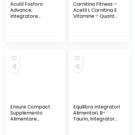
Acutil Fosforo
Carnitina Fitness –
Advance,
Acetil L Carnitina E
Integratore
Vitamine – Quante
Alimentare a Base
Volte Hai Cercato
di L-asparagina,
Di Liberarti Da
Fosfoserina, N-
Quegli Ultimi Chili Di
acetil L-glutamina,
Grasso Che Non
e Vitamina B6. 10
Vogliono Andare
Flaconcini Pronti da
Via? – 120 Capsule
Bere
– Ultimate Italia
Ensure Compact
Equilibra Integratori
Supplemento
Alimentari, B-
Alimentare
Taurin, Integratore
Proteico formato
per Energia
Bevanda,
Istantanea, Stimola