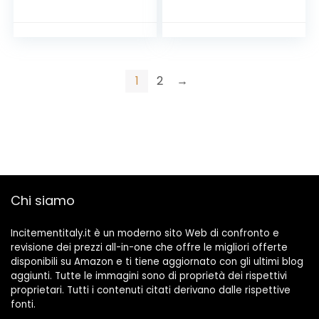
di aminoacidi
ramificati
1
2
→
Chi siamo
Incitementitaly.it è un moderno sito Web di confronto e
revisione dei prezzi all-in-one che offre le migliori offerte
disponibili su Amazon e ti tiene aggiornato con gli ultimi blog
aggiunti. Tutte le immagini sono di proprietà dei rispettivi
proprietari. Tutti i contenuti citati derivano dalle rispettive
fonti.