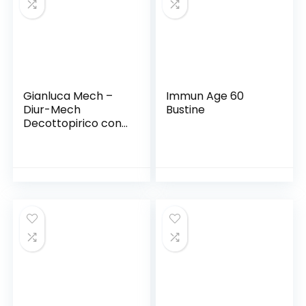
Monodose
Gianluca Mech –
Immun Age 60
Diur-Mech
Bustine
Decottopirico con
Funzione di
Drenaggio dei
Liquidi Corporei
all’Equiseto – 500
ml