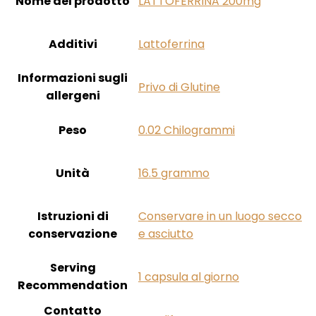
Nome del prodotto
‎LATTOFERRINA 200mg
Additivi
‎Lattoferrina
Informazioni sugli
‎Privo di Glutine
allergeni
Peso
‎0.02 Chilogrammi
Unità
‎16.5 grammo
Istruzioni di
‎Conservare in un luogo secco
conservazione
e asciutto
Serving
‎1 capsula al giorno
Recommendation
Contatto