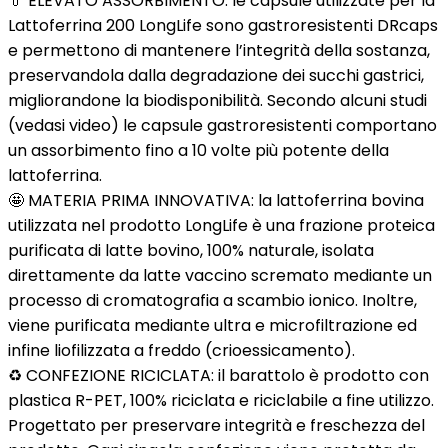
💊 ELEVATO ASSORBIMENTO: le capsule utilizzate per la
Lattoferrina 200 LongLife sono gastroresistenti DRcaps
e permettono di mantenere l’integrità della sostanza,
preservandola dalla degradazione dei succhi gastrici,
migliorandone la biodisponibilità. Secondo alcuni studi
(vedasi video) le capsule gastroresistenti comportano
un assorbimento fino a 10 volte più potente della
lattoferrina.
🤩 MATERIA PRIMA INNOVATIVA: la lattoferrina bovina
utilizzata nel prodotto LongLife è una frazione proteica
purificata di latte bovino, 100% naturale, isolata
direttamente da latte vaccino scremato mediante un
processo di cromatografia a scambio ionico. Inoltre,
viene purificata mediante ultra e microfiltrazione ed
infine liofilizzata a freddo (crioessicamento).
♻ CONFEZIONE RICICLATA: il barattolo è prodotto con
plastica R-PET, 100% riciclata e riciclabile a fine utilizzo.
Progettato per preservare integrità e freschezza del