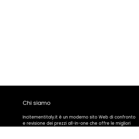
Chi siamo
Incitementitaly.it è un moderno sito Web di confronto
e revisione dei prezzi all-in-one che offre le migliori
offerte disponibili su Amazon e ti tiene aggiornato con
gli ultimi blog aggiunti. Tutte le immagini sono di