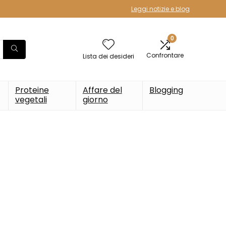
Leggi notizie e blog
0
Confrontare
Lista dei desideri
Proteine
Affare del
Blogging
vegetali
giorno