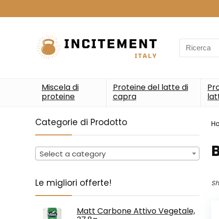
Search
for:
Miscela di
Proteine del latte di
Pro
proteine
capra
lat
Categorie di Prodotto
H
‎
Select a category
Le migliori offerte!
Sh
Matt Carbone Attivo Vegetale,