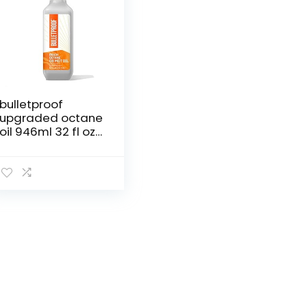
bulletproof
upgraded octane
oil 946ml 32 fl oz
(formerly Brain
Octane) by
BulletProof