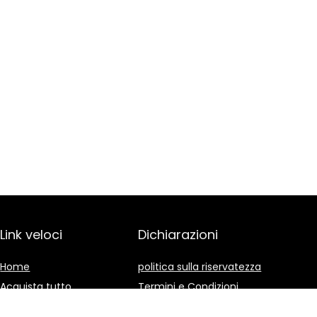
Link veloci
Dichiarazioni
Home
politica sulla riservatezza
Acquista tutto
Termini e Condizioni
Blog
Divulgazione delle