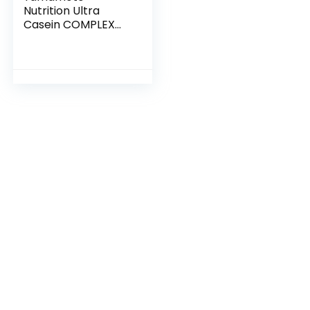
Nutrition Ultra
Casein COMPLEX
integratore
alimentare a base
di caseina del latte
con vitamina B6
gusto Cioccolato
2Kg