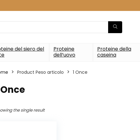
teine del siero del
Proteine
Proteine della
te
dell’uovo
caseina
ome
Product Peso articolo
‎1 Once
1 Once
owing the single result