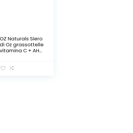
OZ Naturals Siero
di Oz grassottelle
vitamina C + AHA
per la pelle