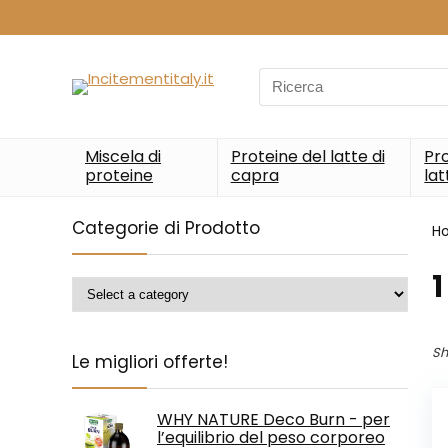
Search
for:
Miscela di
Proteine del latte di
Pro
proteine
capra
lat
Categorie di Prodotto
H
‎
Sh
Le migliori offerte!
WHY NATURE Deco Burn - per
l’equilibrio del peso corporeo