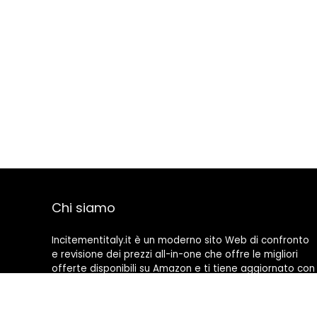
Chi siamo
Incitementitaly.it è un moderno sito Web di confronto
e revisione dei prezzi all-in-one che offre le migliori
offerte disponibili su Amazon e ti tiene aggiornato con
gli ultimi blog aggiunti. Tutte le immagini sono di
proprietà dei rispettivi proprietari. Tutti i contenuti
citati derivano dalle rispettive fonti.