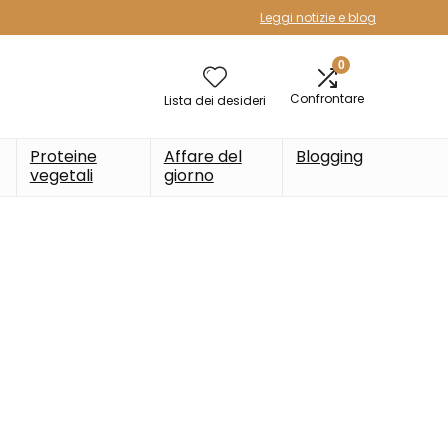
Leggi notizie e blog
0
Confrontare
Lista dei desideri
Proteine
Affare del
Blogging
vegetali
giorno