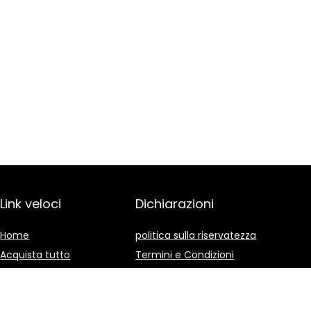
Link veloci
Dichiarazioni
Home
politica sulla riservatezza
Acquista tutto
Termini e Condizioni
Blog
Divulgazione delle
Affiliazioni
I nostri negozi online