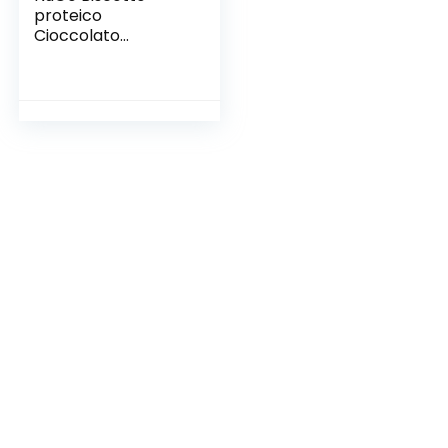
proteico
Cioccolato
fondente, Vegano,
Senza Glutine, 100 g
– Confezione da 12