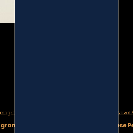
Immun Age 60 Bustine
eso articolo
‎26.2 Grammi
ammi
e result
Removed from wishlist
0
grante Dieta Patch Pads Medicina Cinese Pe