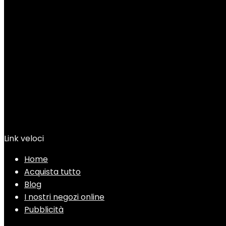
Added to wishlist
Add to compare
Link veloci
Home
Acquista tutto
Blog
I nostri negozi online
Pubblicità