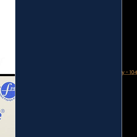
Prozis Prime Casein 1000 G Strawberry - 10