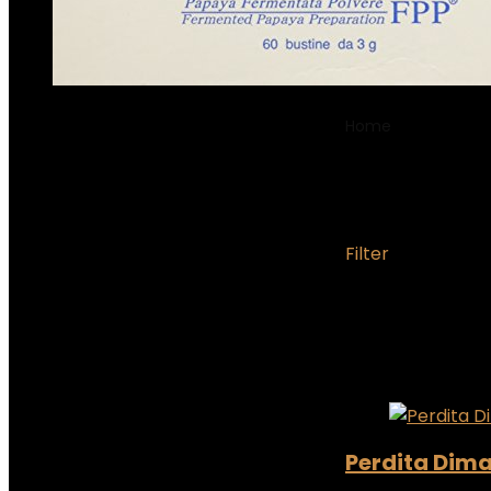
Home
Product P
‎26.2 Gr
Filter
Showing the singl
Added to wishlist
Add to compare
Perdita Dima