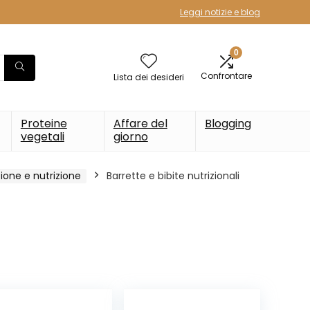
Leggi notizie e blog
0
Confrontare
Lista dei desideri
Proteine
Affare del
Blogging
vegetali
giorno
ione e nutrizione
Barrette e bibite nutrizionali