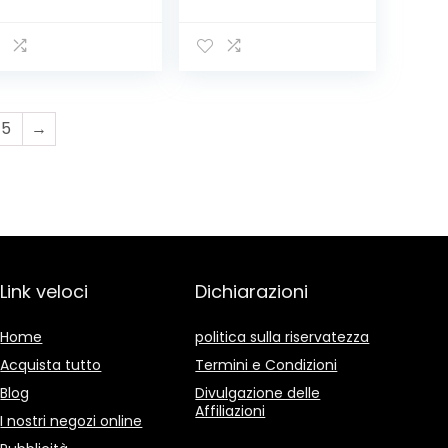
rretta Energy
Barretta Protein
r Banana
31%, Low Sugar
oco Crisp, con
Choco Brownie,
tamina B1,
ad Alto
rretta
Contenuto di
ergetica, Gusto
Proteine, Basso
anana Choco
Contenuto di
5
→
ispy, Fornisce
Zuccheri e Ricco
ccheri e
di Fibre, 24
rboidrati, 20
Barrette da 35 g
rrette da 50 g
Link veloci
Dichiarazioni
Home
politica sulla riservatezza
Acquista tutto
Termini e Condizioni
Blog
Divulgazione delle
Affiliazioni
I nostri negozi online