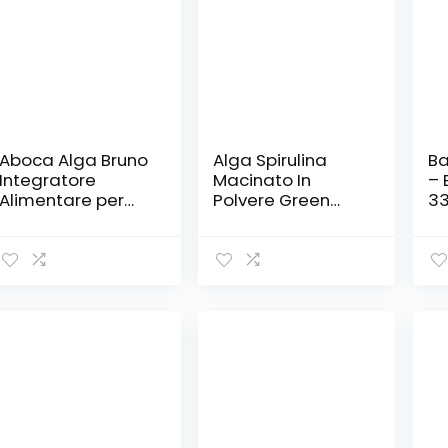
Aboca Alga Bruno
Alga Spirulina
Ba
Integratore
Macinato In
– 
Alimentare per
Polvere Green
33
Controllo del
Lion
Co
Peso Corporeo e
Mi
Stimolazione del
Am
Metabolismo 50
Id
Capsule
Pe
Sa
Ap
Vo
Gu
Ul