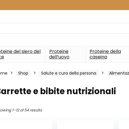
teine del siero del
Proteine
Proteine della
te
dell’uovo
caseina
ome
Shop
Salute e cura della persona
Alimentaz
arrette e bibite nutrizionali
owing 1–12 of 54 results