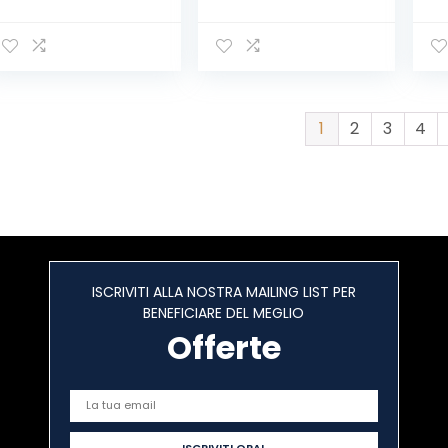
medici speciali
Ipercalorico
Ba
ipercalorico e
Formato Bevanda
Ba
iperproteico
– Confezione
Ch
Formato Bevanda
4×200 ml – Gusto
Vi
| Confezione
Cioccolato
Ba
4x220ml | Gusto
En
Cioccolato
B
1
2
3
4
Cr
Zu
Ca
Ba
ISCRIVITI ALLA NOSTRA MAILING LIST PER
BENEFICIARE DEL MEGLIO
Offerte