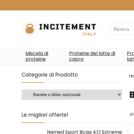
Search
for:
Miscela di
Proteine del latte di
Pro
proteine
capra
lat
Categorie di Prodotto
H
B
Le migliori offerte!
Sh
Named Sport Bcaa 4:1:1 Extreme