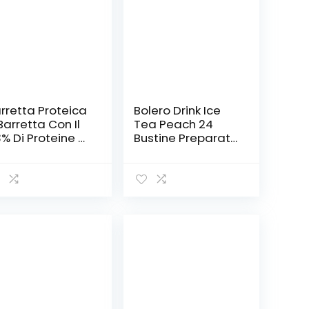
rretta Proteica
Bolero Drink Ice
Barretta Con Il
Tea Peach 24
% Di Proteine –
Bustine Preparato
n Vitamine,
Polvere Solubile In
nerali E
Acqua Tè Freddo
inoacidi –
Gusto Pesca
eale Nella Dieta
Prodotto Ideale
r Il Potere
Per Sport
ziante E Per
Integratore Sali
pagare La
Minerali Con
glia Di Dolce –
Vitamina C e 0
sto Cocco –
Grassi Gluten Free
timate Italia