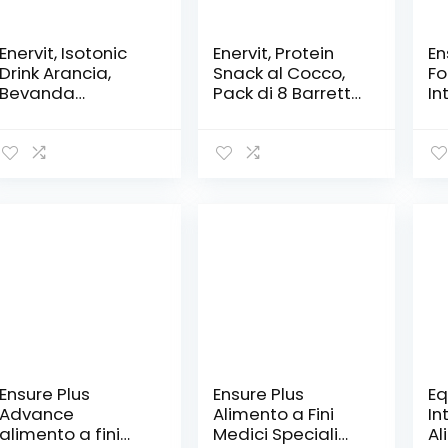
Enervit, Isotonic
Enervit, Protein
En
Drink Arancia,
Snack al Cocco,
Fo
Bevanda
Pack di 8 Barrette
In
Reidratante, per
da 27 Grammi,
Al
Sforzi Prolungati,
Barrette
da
Riduce la
Energetiche con
Mu
Stanchezza, con
Proteine del Latte
27
Vitamina D,
e Fibre, per
Mi
Tiacina e
Mantenere il Tono
In
Niamina, Senza
Muscolare, con
Al
Aromi Artificiali,
Cioccolato
Pr
Barattolo da 420
Fondente, Senza
HM
Grammi
Olio di Palma
4×
Va
Ensure Plus
Ensure Plus
Eq
Advance
Alimento a Fini
In
alimento a fini
Medici Speciali
Al