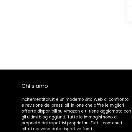
Chi siamo
Incitementitaly.it è un moderno sito Web di confronto
e revisione dei prezzi all-in-one che offre le migliori
offerte disponibili su Amazon e ti tiene aggiornato con
gli ultimi blog aggiunti. Tutte le immagini sono di
proprietà dei rispettivi proprietari. Tutti i contenuti
citati derivano dalle rispettive fonti.