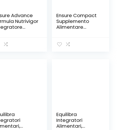
sure Advance
Ensure Compact
rmula Nutrivigor
Supplemento
tegratore
Alimentare
imentare Pronto
Proteico formato
 Bere,
Bevanda,
ltivitaminico,
Confezione
 Vitamine e
4x125ml, Gusto
nerali,
Fragola
tegratore
imentare con
oteine, Calcio e
B, Confezione
220 ml, Gusto
niglia
uilibra
Equilibra
tegratori
Integratori
imentari,
Alimentari,