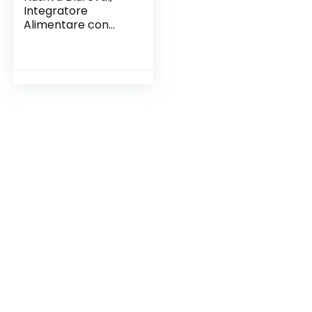
Integratore
Alimentare con
edulcorante gusto
naturale mela in
bustine, adatto per
i vegani (15 stick
pack da 10 ml)