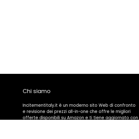
Chi siamo
Incitementitaly.it è un moderno sito Web di confronto
e revisione dei prezzi all-in-one che offre le migliori
offerte disponibili su Amazon e ti tiene aggiornato con
gli ultimi blog aggiunti. Tutte le immagini sono di
proprietà dei rispettivi proprietari. Tutti i contenuti
citati derivano dalle rispettive fonti.