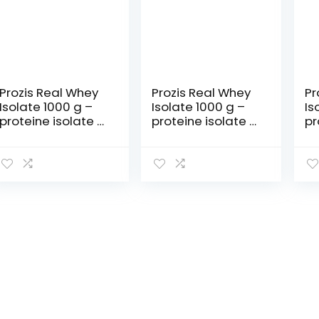
Prozis Real Whey
Prozis Real Whey
Pr
Isolate 1000 g –
Isolate 1000 g –
Is
proteine isolate –
proteine isolate –
pr
Gusti a scelta
Gusti a scelta
Gu
(banana e
(fragola)
(v
fragola)