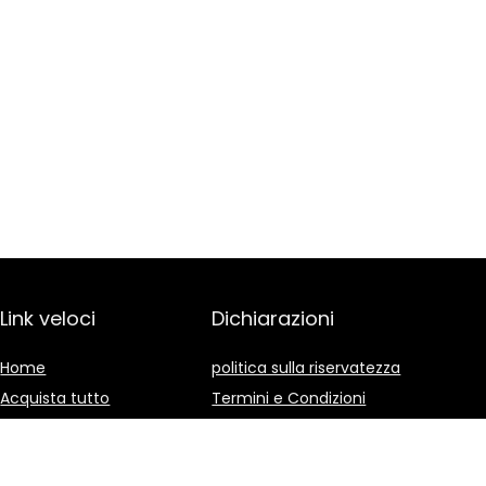
Link veloci
Dichiarazioni
Home
politica sulla riservatezza
Acquista tutto
Termini e Condizioni
Blog
Divulgazione delle
Affiliazioni
I nostri negozi online