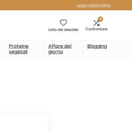
Leggi notizie e blog
0
Confrontare
Lista dei desideri
Proteine
Affare del
Blogging
vegetali
giorno