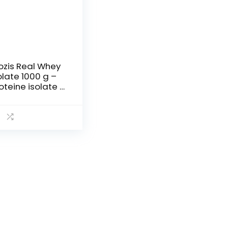
ozis Real Whey
olate 1000 g –
oteine isolate –
sti a scelta
aniglia)