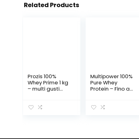
Related Products
Prozis 100%
Multipower 100%
Whey Prime 1 kg
Pure Whey
– multi gusti
Protein – Fino a
(brownie
80% di Proteine
cioccolato)
del Siero del
Latte – Proteine
Isolate come
Fonte Principale
– 67 Porzioni –
Per lo sviluppo
Muscolare – 2