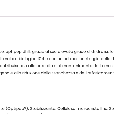
se; optipep dh11, grazie al suo elevato grado di di idrolisi,
lto valore biologico 104 e con un pdcaas punteggio della di
 contribuiscono alla crescita e al mantenimento della mas
eno e alla riduzione della stanchezza e dell’affaticament
e (Optipep®); Stabilizzante: Cellulosa microcristallina; Sta