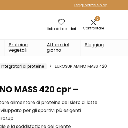
Leggi notizie e blog
0
Confrontare
Lista dei desideri
Proteine
Affare del
Blogging
vegetali
giorno
Integratori di proteine
EUROSUP AMINO MASS 420
NO MASS 420 cpr –
re alimentare di proteine del siero di latte
viluppato per gli sportivi più esigenti
urosup
ale è la soddisfazione del cliente