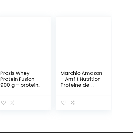
Prozis Whey
Marchio Amazon
Protein Fusion
– Amfit Nutrition
900 g – proteine
Proteine del
siero del latte
Siero di Latte in
con vitamine e
Polvere 2.27kg –
creatina, multi
Cioccolato
gusti
,precedenteme
(cioccolato)
nte marchio PBN