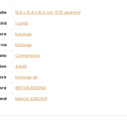
ollo
‎13.9 x 10.4 x 10.4 cm; 670 grammi
ità
‎1 unità
ore
‎Eurosup
rca
‎Eurosup
olo
‎Compressa
ion
‎Adulti
ore
‎Eurosup srl
ore
‎8017054012394
and
Marca: EUROSUP