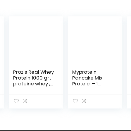
Prozis Real Whey
Myprotein
Protein 1000 gr ,
Pancake Mix
proteine whey ,
Proteici – 1
vari gusti a
Prodotto
scelta
(cioccolato)