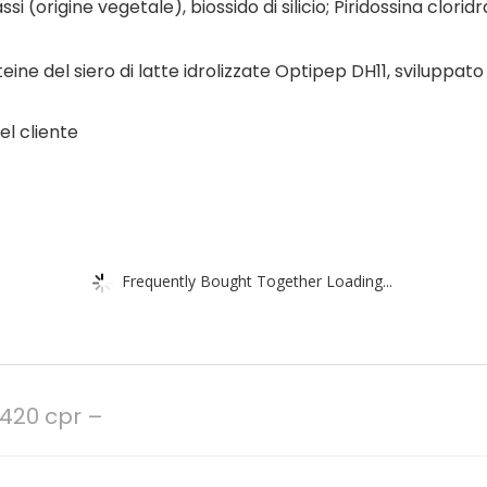
i (origine vegetale), biossido di silicio; Piridossina cloridra
e del siero di latte idrolizzate Optipep DH11, sviluppato pe
el cliente
Frequently Bought Together Loading...
420 cpr –