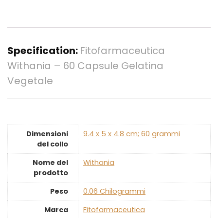
Specification:
Fitofarmaceutica
Withania – 60 Capsule Gelatina
Vegetale
Dimensioni
‎9.4 x 5 x 4.8 cm; 60 grammi
del collo
Nome del
‎Withania
prodotto
Peso
‎0.06 Chilogrammi
Marca
‎Fitofarmaceutica