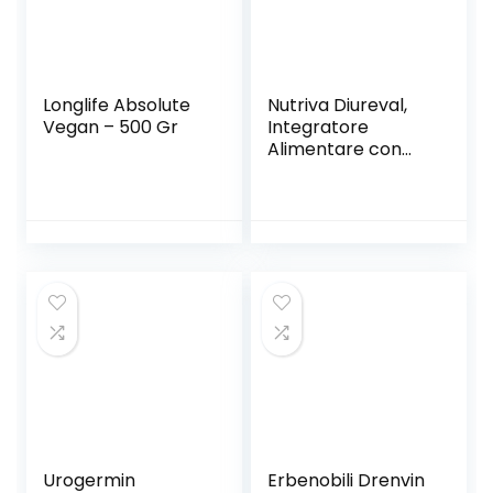
Longlife Absolute
Nutriva Diureval,
Vegan – 500 Gr
Integratore
Alimentare con
edulcorante gusto
naturale mela in
bustine, adatto
per i vegani (15
stick pack da 10
ml)
Urogermin
Erbenobili Drenvin