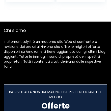
BIO 100%
Vitamine e
NATURALE ED
Minerali,
ECOLOGICO
Integratore
Alimentare con
Proteine, Calcio e
HMB, Confezione
Chi siamo
850g, Gusto
Fragola
Incitementitaly.it è un moderno sito Web di confronto e
revisione dei prezzi all-in-one che offre le migliori offerte
disponibili su Amazon e ti tiene aggiornato con gli ultimi blog
aggiunti. Tutte le immagini sono di proprietà dei rispettivi
proprietari. Tutti i contenuti citati derivano dalle rispettive
fonti.
ISCRIVITI ALLA NOSTRA MAILING LIST PER BENEFICIARE DEL
MEGLIO
Offerte