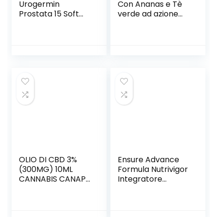
Urogermin
Con Ananas e Tè
Prostata 15 Soft
verde ad azione
Gel – 21 g
drenante – 250 Ml
OLIO DI CBD 3%
Ensure Advance
(300MG) 10ML
Formula Nutrivigor
CANNABIS CANAPA
Integratore
A SPETTRO
alimentare
COMPLETO RICCO
proteico in
DI CANNABIDIOLO
Polvere, con 27