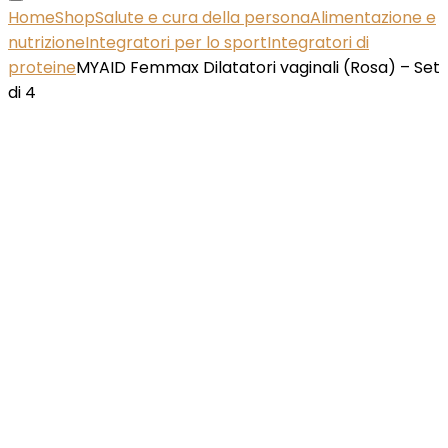
Home
Shop
Salute e cura della persona
Alimentazione e
nutrizione
Integratori per lo sport
Integratori di
proteine
MYAID Femmax Dilatatori vaginali (Rosa) – Set
di 4