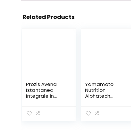
Related Products
Prozis Avena
Yamamoto
Istantanea
Nutrition
Integrale in
Alphatech
Polvere, 1250 g,
Recharge – 500
Gusto Vaniglia
Gr