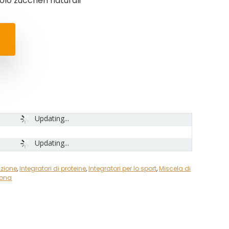
olo zuccheri naturali
Updating...
Updating...
izione
,
Integratori di proteine
,
Integratori per lo sport
,
Miscela di
sona