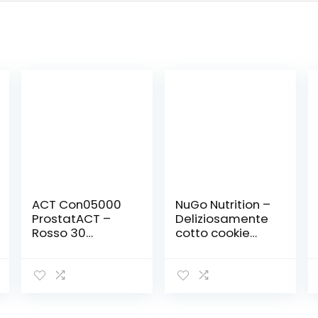
ACT Con05000
NuGo Nutrition –
ProstatACT –
Deliziosamente
Rosso 30
cotto cookie
Compresse
proteina
cioccolato
fondente – 12
Biscotti