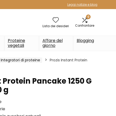
Leggi notizie e blog
0
Confrontare
Lista dei desideri
Proteine
Affare del
Blogging
vegetali
giorno
Integratori di proteine
Prozis Instant Protein
t Protein Pancake 1250 G
0 g
e
rie