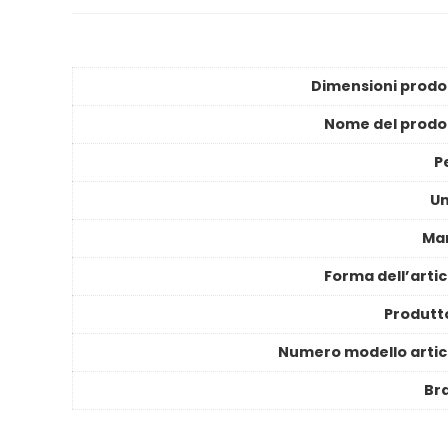
Dimensioni prodo
Nome del prodo
P
Un
Ma
Forma dell’artic
Produtt
Numero modello artic
Br