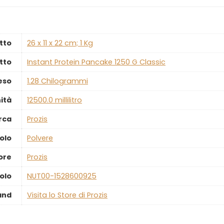
tto
‎26 x 11 x 22 cm; 1 Kg
tto
‎Instant Protein Pancake 1250 G Classic
eso
‎1.28 Chilogrammi
ità
‎12500.0 millilitro
rca
‎Prozis
olo
‎Polvere
ore
‎Prozis
olo
‎NUT00-1528600925
and
Visita lo Store di Prozis