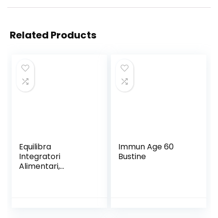
Related Products
Equilibra
Immun Age 60
Integratori
Bustine
Alimentari,
Barretta Energy
Bar Banana Choco
Crisp, con
Vitamina B1,
Barretta