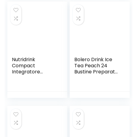
Energetica, Gusto
Banana Choco
Crispy, Fornisce
Zuccheri e
Carboidrati, 20
Barrette da 50 g
Nutridrink
Bolero Drink Ice
Compact
Tea Peach 24
Integratore
Bustine Preparato
Alimentare Gusto
Polvere Solubile In
Frutti di Bosco 4 X
Acqua Tè Freddo
125 Ml
Gusto Pesca
Prodotto Ideale
Per Sport
Integratore Sali
Minerali Con
Vitamina C e 0
Grassi Gluten Free