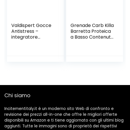
Valdispert Gocce
Grenade Carb Killa
Antistress –
Barretta Proteica
integratore
a Basso Contenuto
naturale che
di Carboidrati, 12 x
favorisce il
60g, White
rilassamento e
Chocolate Cookie
combatte lo
stress – con
Valeriana,
Passiflora, Melissa,
Tiglio – 30 ml
Chi siamo
Incitementitaly.it è un moderno sito Web di confronto e
revisione dei prezzi all-in-one che offre le migliori offerte
disponibili su Amazon e ti tiene aggiornato con gli ultimi blog
aggiunti. Tutte le immagini sono di proprietà dei rispettivi