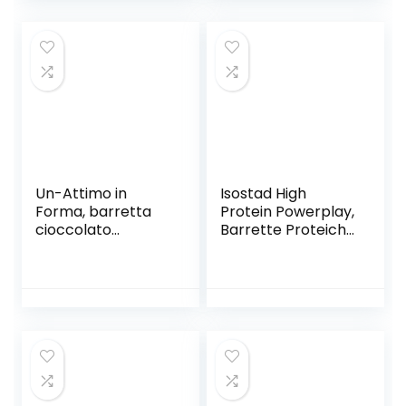
Vitamina D, Tiacina
e Niamina, Senza
Aromi Artificiali,
Barattolo da 420
Grammi
Un-Attimo in
Isostad High
Forma, barretta
Protein Powerplay,
cioccolato
Barrette Proteiche
caramello e
Gusto Cioccolato
arachidi, energy,
e Nocciola, 3 X 35
24x50g, ricca di
G
vitamine e con
pochi zuccheri