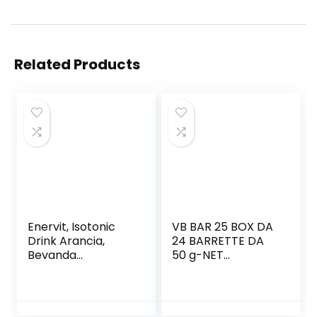
Related Products
Enervit, Isotonic
VB BAR 25 BOX DA
Drink Arancia,
24 BARRETTE DA
Bevanda
50 g-NET
Reidratante, per
INTEGRATORI
Sforzi Prolungati,
(WAFER
Riduce la
NOCCIOLA)
Stanchezza, con