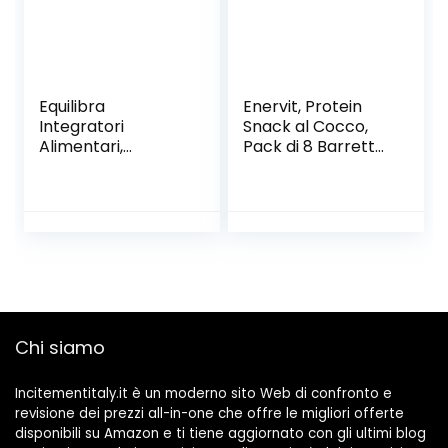
Equilibra
Enervit, Protein
Integratori
Snack al Cocco,
Alimentari,
Pack di 8 Barrette
Barretta Energy
da 27 Grammi,
Bar Banana Choco
Barrette
Crisp, con
Energetiche con
Vitamina B1,
Proteine del Latte
Barretta
e Fibre, per
Energetica, Gusto
Mantenere il Tono
Banana Choco
Muscolare, con
Crispy, Fornisce
Cioccolato
Zuccheri e
Fondente, Senza
Chi siamo
Carboidrati, 20
Olio di Palma
Barrette da 50 g
Incitementitaly.it è un moderno sito Web di confronto e
revisione dei prezzi all-in-one che offre le migliori offerte
disponibili su Amazon e ti tiene aggiornato con gli ultimi blog