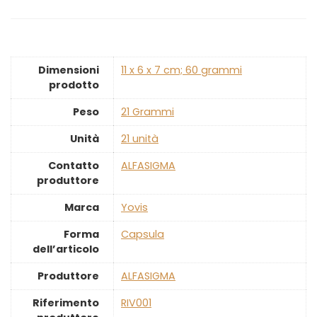
Dimensioni
‎11 x 6 x 7 cm; 60 grammi
prodotto
Peso
‎21 Grammi
Unità
‎21 unità
Contatto
‎ALFASIGMA
produttore
Marca
‎Yovis
Forma
‎Capsula
dell’articolo
Produttore
‎ALFASIGMA
Riferimento
‎RIV001