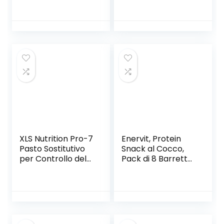
Spalmabile Col
Sforzi Prolungati,
30% Di Proteine
Riduce la
Del Siero Del Latte
Stanchezza, con
– Whey Isolate
Vitamina D, Tiacina
Microfiltrate –
e Niamina, Senza
Senza Glutine –
Aromi Artificiali,
Senza Zucchero –
Barattolo da 420
Low Carb – 250 g –
Grammi
Ultimate Italia
XLS Nutrition Pro-7
Enervit, Protein
Pasto Sostitutivo
Snack al Cocco,
per Controllo del
Pack di 8 Barrette
Peso, Shake
da 27 Grammi,
Bruciagrassi, 7
Barrette
Benefici, 10 Pasti,
Energetiche con
Gusto Vaniglia e
Proteine del Latte
Agrumi, 400 g
e Fibre, per
Mantenere il Tono