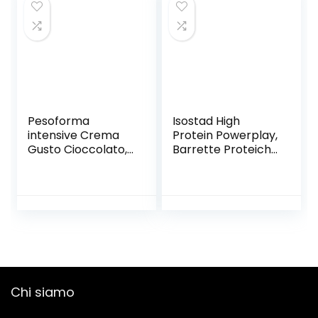
Muscolare, con
Cioccolato
Fondente, Senza
Olio di Palma
Pesoforma
Isostad High
intensive Crema
Protein Powerplay,
Gusto Cioccolato,
Barrette Proteiche
Pasto Sostitutivo
Gusto Cioccolato
Proteico, Crema
e Nocciola, 3 X 35
Ipocalorica per
G
Rimettersi in
Forma, Sostituto
Dei Pasti Proteico
per il controllo Del
Peso, 215 Calorie, 8
Pasti
Chi siamo