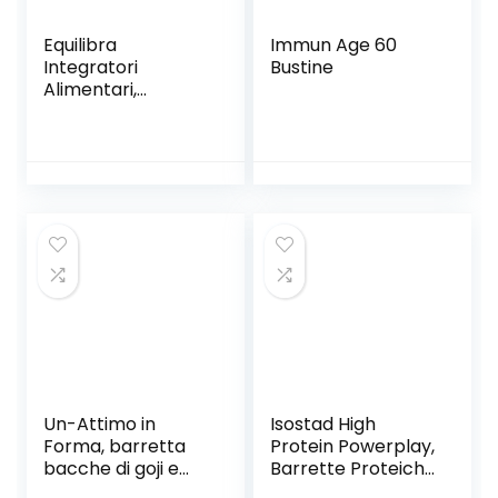
Equilibra
Immun Age 60
Integratori
Bustine
Alimentari,
Barretta Energy
Bar Banana Choco
Crisp, con
Vitamina B1,
Barretta
Energetica, Gusto
Banana Choco
Crispy, Fornisce
Zuccheri e
Carboidrati, 20
Barrette da 50 g
Un-Attimo in
Isostad High
Forma, barretta
Protein Powerplay,
bacche di goji e
Barrette Proteiche
mirtilli rossi, 20% di
Gusto Cioccolato