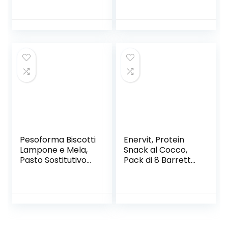
proteine, 24x50g,
e Nocciola, 3 X 35
ricca di vitamine e
G
con pochi zuccheri
Pesoforma Biscotti
Enervit, Protein
Lampone e Mela,
Snack al Cocco,
Pasto Sostitutivo
Pack di 8 Barrette
Proteico, per
da 27 Grammi,
Rimettersi in
Barrette
Forma con Gusto,
Energetiche con
solo 236 Calorie,
Proteine del Latte
Nuovo Formato, 16
e Fibre, per
Biscotti, 8 Pasti
Mantenere il Tono