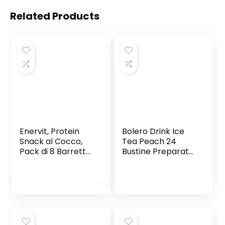
Related Products
Enervit, Protein
Bolero Drink Ice
Snack al Cocco,
Tea Peach 24
Pack di 8 Barrette
Bustine Preparato
da 27 Grammi,
Polvere Solubile In
Barrette
Acqua Tè Freddo
Energetiche con
Gusto Pesca
Proteine del Latte
Prodotto Ideale
e Fibre, per
Per Sport
Mantenere il Tono
Integratore Sali
Muscolare, con
Minerali Con