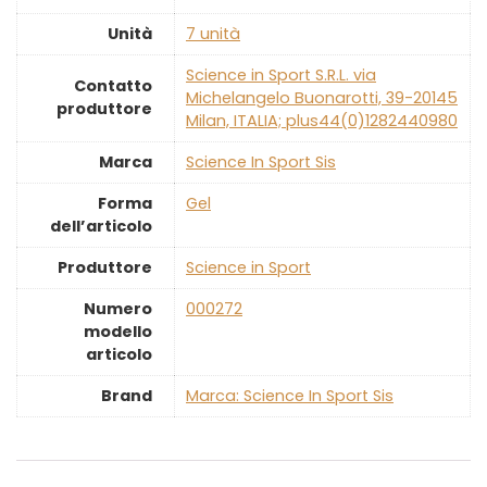
Unità
‎7 unità
‎Science in Sport S.R.L. via
Contatto
Michelangelo Buonarotti, 39-20145
produttore
Milan, ITALIA; plus44(0)1282440980
Marca
‎Science In Sport Sis
Forma
‎Gel
dell’articolo
Produttore
‎Science in Sport
Numero
‎000272
modello
articolo
Brand
Marca: Science In Sport Sis