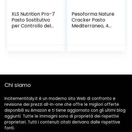
XLS Nutrition Pro-7
Pesoforma Nature
Pasto Sostitutivo
Cracker Pasto
per Controllo del
Mediterraneo, 4
Peso, Shake
Pasti Sostitutivi
Bruciagrassi, 7
Dimagranti, 100%
Benefici, 10 Pasti,
Vegetale, 8 X 30 G
Gusto Vaniglia e
Agrumi, 400 g
Chi siamo
Incitementitaly.it è un moderno sito Web di confronto e
revisione dei prezzi all-in-one che offre le migliori offerte
disponibili su Amazon e ti tiene aggiornato con gli ultimi blog
aggiunti. Tutte le immagini sono di proprietà dei rispettivi
proprietari. Tutti i contenuti citati derivano dalle rispettive
fonti.