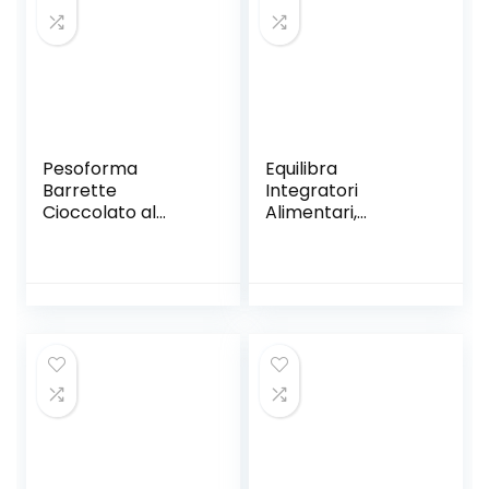
Cioccolato
Vitamina C e 0
Fondente, Senza
Grassi Gluten Free
Olio di Palma
Pesoforma
Equilibra
Barrette
Integratori
Cioccolato al
Alimentari,
Latte, Pasti
Barretta Protein
Sostitutivi
31%, Low Sugar
Dimagranti, solo
Choco Brownie, ad
234 Kcal, Ricco in
Alto Contenuto di
Proteine, 6 Pasti
Proteine, Basso
Contenuto di
Zuccheri e Ricco di
Fibre, 24 Barrette
da 35 g