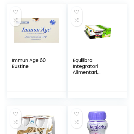
Immun Age 60
Equilibra
Bustine
Integratori
Alimentari,
Barretta Energy
Bar Banana Choco
Crisp, con
Vitamina B1,
Barretta
Energetica, Gusto
Banana Choco
Crispy, Fornisce
Zuccheri e
Carboidrati, 20