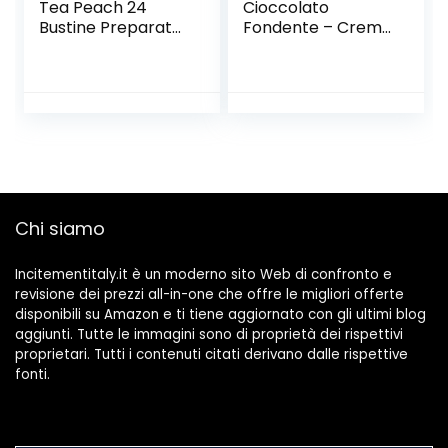
Tea Peach 24
Cioccolato
Bustine Preparato
Fondente – Crema
Polvere Solubile In
Proteica
Acqua Tè Freddo
Spalmabile Col
Gusto Pesca
30% Di Proteine
Prodotto Ideale
Del Siero Del Latte
Per Sport
– Whey Isolate
Integratore Sali
Microfiltrate –
Minerali Con
Senza Glutine –
Vitamina C e 0
Senza Zucchero –
Grassi Gluten Free
Low Carb – 250 g –
Chi siamo
Ultimate Italia
Incitementitaly.it è un moderno sito Web di confronto e
revisione dei prezzi all-in-one che offre le migliori offerte
disponibili su Amazon e ti tiene aggiornato con gli ultimi blog
aggiunti. Tutte le immagini sono di proprietà dei rispettivi
proprietari. Tutti i contenuti citati derivano dalle rispettive
fonti.