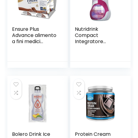
Barrette da 50 g
Ensure Plus
Nutridrink
Advance alimento
Compact
a fini medici
Integratore
speciali
Alimentare Gusto
ipercalorico e
Frutti di Bosco 4 X
iperproteico
125 Ml
Formato Bevanda
| Confezione
4x220ml | Gusto
Cioccolato
Bolero Drink Ice
Protein Cream