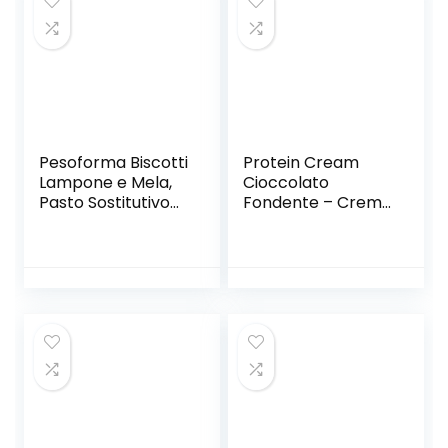
Aromi Artificiali,
Barattolo da 420
Grammi
Pesoforma Biscotti
Protein Cream
Lampone e Mela,
Cioccolato
Pasto Sostitutivo
Fondente – Crema
Proteico, per
Proteica
Rimettersi in
Spalmabile Col
Forma con Gusto,
30% Di Proteine
solo 236 Calorie,
Del Siero Del Latte
Nuovo Formato, 16
– Whey Isolate
Biscotti, 8 Pasti
Microfiltrate –
Sostitutivi
Senza Glutine –
Senza Zucchero –
Low Carb – 250 g –
Ultimate Italia