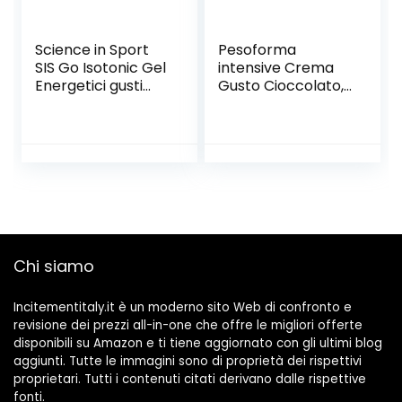
Science in Sport
Pesoforma
SIS Go Isotonic Gel
intensive Crema
Energetici gusti
Gusto Cioccolato,
misti, 60 ml,
Pasto Sostitutivo
Confezione da 7
Proteico, Crema
Pezzi
Ipocalorica per
Rimettersi in
Forma, Sostituto
Dei Pasti Proteico
per il controllo Del
Peso, 215 Calorie, 8
Pasti
Chi siamo
Incitementitaly.it è un moderno sito Web di confronto e
revisione dei prezzi all-in-one che offre le migliori offerte
disponibili su Amazon e ti tiene aggiornato con gli ultimi blog
aggiunti. Tutte le immagini sono di proprietà dei rispettivi
proprietari. Tutti i contenuti citati derivano dalle rispettive
fonti.