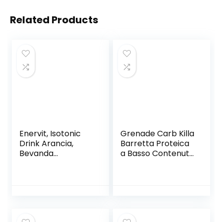
Related Products
Enervit, Isotonic
Grenade Carb Killa
Drink Arancia,
Barretta Proteica
Bevanda
a Basso Contenuto
Reidratante, per
di Carboidrati, 12 x
Sforzi Prolungati,
60g, White
Riduce la
Chocolate Cookie
Stanchezza, con
Vitamina D, Tiacina
e Niamina, Senza