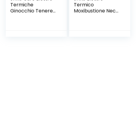
Termiche
Termico
Ginocchio Tenere
Moxibustione Neck
Calde Ginocchia
Cinghie
Massaggio
Riscaldamento
Fisioterapia per
Cervicale Spina
L’Artrite Maschile E
Dorsale Estate
Femminile Leggings
Maschio E
Estate-Lenire
Femmina Cura del
Dolori al Ginocchio
Collo Tenere Caldo
Tutti I Giorni E
Dolori