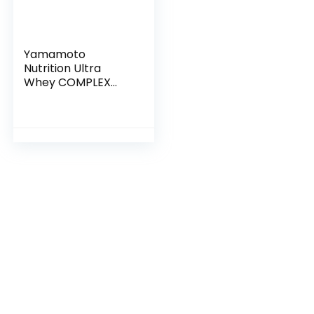
Yamamoto
Nutrition Ultra
Whey COMPLEX
integratore
alimentare per
sportivi a base di
proteine del siero di
latte concentrate
(Whey
Concentrate) ed
Isolate (Whey
Isolate) (Vaniglia,
2000 grammi)