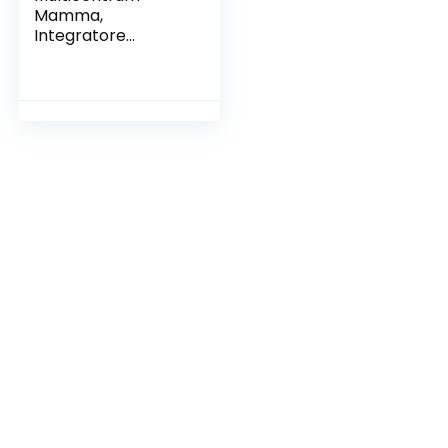
Mamma,
Integratore
Alimentare
Multivitaminico e
Multiminerale per
le donne in
gravidanza, con
Acido Folico, 30
compresse